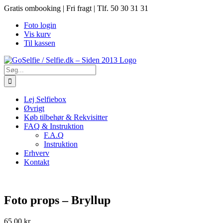
Skip
Gratis ombooking | Fri fragt | Tlf. 50 30 31 31
to
Foto login
content
Vis kurv
Til kassen
Søg
efter:
Lej Selfiebox
Øvrigt
Køb tilbehør & Rekvisitter
FAQ & Instruktion
F.A.Q
Instruktion
Erhverv
Kontakt
Foto props – Bryllup
65,00
kr.