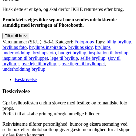
Husk dette er et køb, og skal derfor IKKE returneres efter brug.
Produktet sælges ikke separat men sendes udelukkende
samtidig med leveringen af Photobooth.
Foto
Tilføj til kurv
props
Varenummer (SKU):
5-3-1
Kategori:
Fotoprops
Tags:
billig bryllup
,
-
bryllups foto
,
bryllups inspiration
,
bryllups sjov
,
bryllups
Bryllup
underholdning
,
bryllupsfoto
,
budget bryllup
,
inspiration til bryllup
,
antal
inspiration til brylluppet
,
lege til bryllup
,
selfie bryllup
,
sjov til
bryllup
,
sjove leje til bryllup
,
sjove tinge til brylluppet
,
underholdning bryllup
Beskrivelse
Beskrivelse
Gør bryllupsfesten endnu sjovere med festlige og romantiske foto
props.
Perfekt til at skabe grin og uforglemmelige billeder.
Rekvisitterne tilfører personlighed, humor og ekstra stemning ved
selfiebox eller photobooth og giver gæsterne mulighed for at slippe
sig løs foran kameraet.