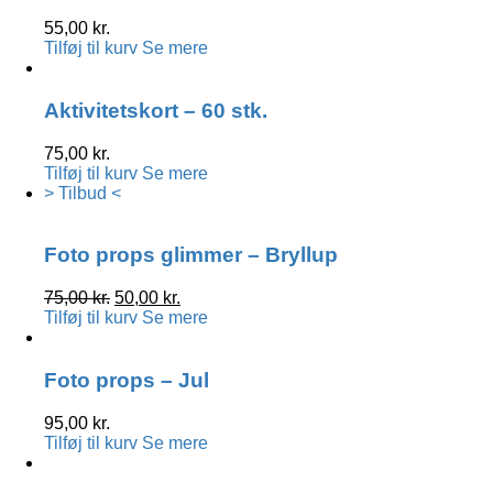
55,00
kr.
Tilføj til kurv
Se mere
Aktivitetskort – 60 stk.
75,00
kr.
Tilføj til kurv
Se mere
> Tilbud <
Foto props glimmer – Bryllup
Den
Den
75,00
kr.
50,00
kr.
oprindelige
aktuelle
Tilføj til kurv
Se mere
pris
pris
var:
er:
75,00 kr..
50,00 kr..
Foto props – Jul
95,00
kr.
Tilføj til kurv
Se mere