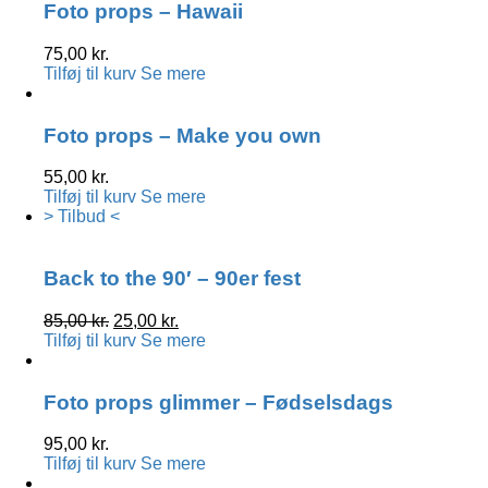
Foto props – Hawaii
75,00
kr.
Tilføj til kurv
Se mere
Foto props – Make you own
55,00
kr.
Tilføj til kurv
Se mere
> Tilbud <
Back to the 90′ – 90er fest
Den
Den
85,00
kr.
25,00
kr.
oprindelige
aktuelle
Tilføj til kurv
Se mere
pris
pris
var:
er:
85,00 kr..
25,00 kr..
Foto props glimmer – Fødselsdags
95,00
kr.
Tilføj til kurv
Se mere