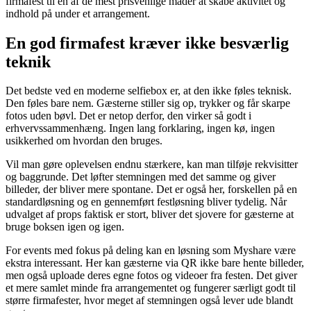
firmafest til en af de mest prisvenlige måder at skabe aktivitet og
indhold på under et arrangement.
En god firmafest kræver ikke besværlig
teknik
Det bedste ved en moderne selfiebox er, at den ikke føles teknisk.
Den føles bare nem. Gæsterne stiller sig op, trykker og får skarpe
fotos uden bøvl. Det er netop derfor, den virker så godt i
erhvervssammenhæng. Ingen lang forklaring, ingen kø, ingen
usikkerhed om hvordan den bruges.
Vil man gøre oplevelsen endnu stærkere, kan man tilføje rekvisitter
og baggrunde. Det løfter stemningen med det samme og giver
billeder, der bliver mere spontane. Det er også her, forskellen på en
standardløsning og en gennemført festløsning bliver tydelig. Når
udvalget af props faktisk er stort, bliver det sjovere for gæsterne at
bruge boksen igen og igen.
For events med fokus på deling kan en løsning som Myshare være
ekstra interessant. Her kan gæsterne via QR ikke bare hente billeder,
men også uploade deres egne fotos og videoer fra festen. Det giver
et mere samlet minde fra arrangementet og fungerer særligt godt til
større firmafester, hvor meget af stemningen også lever ude blandt