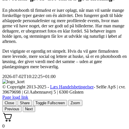
En photobooth til firmafest er især oplagt, når man vil samle mange
forskellige typer gæster om én aktivitet. Den fungerer godt til både
afslappede personalefester og mere profilerede events, hvor man
gerne vil have noget, der ser godt ud på billederne. Har man mange
deltagere, er ubegrænset fotos en klar fordel. Så behøver ingen
holde igen, og stemningen får lov at udvikle sig naturligt i løbet af
aftenen.
Det vigtigste er egentlig ret simpelt. Hvis du vil gøre firmafesten
mere levende, mere social og lettere at huske, så er en photobooth en
løsning, der giver værdi med det samme – uden at gøre
planlægningen mere besværlig.
2026-07-02T10:22:25+01:00
© Copyright 2013-2025 -
Læs Handelsbetingelser
- Selfie ApS | cvr.
39679698 | Gl Aabenraavej 5 | 6300 Gråsten
Page load link
Close
Share
Toggle Fullscreen
Zoom
Previous
Next
0