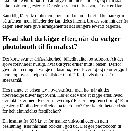
ikke booke en fotograf til at følge rundt hele aftenen, og man skal
ikke instruere gæsterne. De går selv hen til boksen, når de er klar.
Samtidig får virksomheden noget konkret ud af det. Ikke bare grin
på aftenen, men billeder der kan deles internt, bruges som minder fra
dagen eller bare give arrangementet lidt længere levetid bagefter.
Hvad skal du kigge efter, når du vælger
photobooth til firmafest?
Det korte svar er driftssikkerhed, billedkvalitet og support. Alt det
sjove forsvinder hurtigt, hvis udstyret driller midt i festen. Derfor
giver det mening at vælge en løsning, hvor levering og retur er gjort
nemt, og hvor hjælpen faktisk er til at få fat i, hvis der opstår
spørgsmål.
Hos mange er prisen lav i overskriften, men høj når alt det
nødvendige bliver lagt oveni. Her er det værd at kigge efter, hvad
der faktisk er med. Er der fri levering? Er der ubegrænset brug? Kan
gæsterne få billederne direkte på telefonen? Og skal du betale ekstra
for helt almindeligt festtilbehør?
En løsning fra 895 kr. er for mange virksomheder en nem
beslutning, især når man booker i god tid. Det gør photobooth til