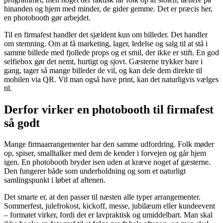
hinanden og hjem med minder, de gider gemme. Det er præcis her,
en photobooth gør arbejdet.
Til en firmafest handler det sjældent kun om billeder. Det handler
om stemning. Om at få marketing, lager, ledelse og salg til at stå i
samme billede med fjollede props og et smil, der ikke er stift. En god
selfiebox gør det nemt, hurtigt og sjovt. Gæsterne trykker bare i
gang, tager så mange billeder de vil, og kan dele dem direkte til
mobilen via QR. Vil man også have print, kan det naturligvis vælges
til.
Derfor virker en photobooth til firmafest
så godt
Mange firmaarrangementer har den samme udfordring. Folk møder
op, spiser, smalltalker med dem de kender i forvejen og går hjem
igen. En photobooth bryder isen uden at kræve noget af gæsterne.
Den fungerer både som underholdning og som et naturligt
samlingspunkt i løbet af aftenen.
Det smarte er, at den passer til næsten alle typer arrangementer.
Sommerfest, julefrokost, kickoff, messe, jubilæum eller kundeevent
– formatet virker, fordi det er lavpraktisk og umiddelbart. Man skal