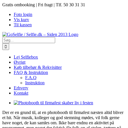
Skip
Gratis ombooking | Fri fragt | Tlf. 50 30 31 31
to
Foto login
content
Vis kurv
Til kassen
Søg
efter:
Lej Selfiebox
Øvrigt
Køb tilbehør & Rekvisitter
FAQ & Instruktion
F.A.Q
Instruktion
Erhverv
Kontakt
View
Larger
Der er en grund til, at en photobooth til firmafest næsten altid bliver
Image
et hit. Når musik, kolleger og god stemning mødes, vil folk gerne
have noget, de kan samles om. Ikke bare endnu en aktivitet på
programmet, men noget der faktisk får folk op af stolen, tættere på