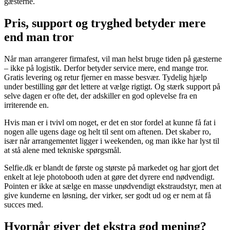
gæsterne.
Pris, support og tryghed betyder mere
end man tror
Når man arrangerer firmafest, vil man helst bruge tiden på gæsterne
– ikke på logistik. Derfor betyder service mere, end mange tror.
Gratis levering og retur fjerner en masse besvær. Tydelig hjælp
under bestilling gør det lettere at vælge rigtigt. Og stærk support på
selve dagen er ofte det, der adskiller en god oplevelse fra en
irriterende en.
Hvis man er i tvivl om noget, er det en stor fordel at kunne få fat i
nogen alle ugens dage og helt til sent om aftenen. Det skaber ro,
især når arrangementet ligger i weekenden, og man ikke har lyst til
at stå alene med tekniske spørgsmål.
Selfie.dk er blandt de første og største på markedet og har gjort det
enkelt at leje photobooth uden at gøre det dyrere end nødvendigt.
Pointen er ikke at sælge en masse unødvendigt ekstraudstyr, men at
give kunderne en løsning, der virker, ser godt ud og er nem at få
succes med.
Hvornår giver det ekstra god mening?