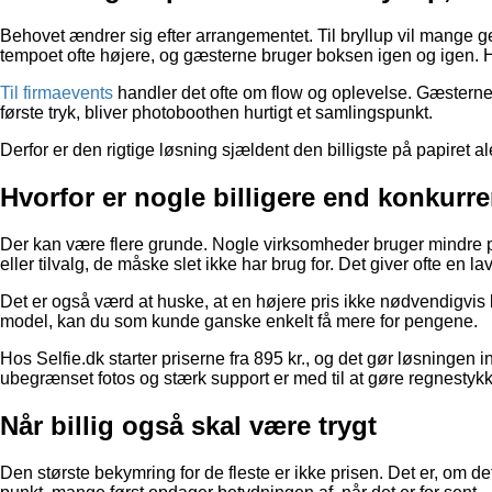
Behovet ændrer sig efter arrangementet. Til bryllup vil mange ger
tempoet ofte højere, og gæsterne bruger boksen igen og igen. 
Til firmaevents
handler det ofte om flow og oplevelse. Gæsterne s
første tryk, bliver photoboothen hurtigt et samlingspunkt.
Derfor er den rigtige løsning sjældent den billigste på papiret a
Hvorfor er nogle billigere end konkurr
Der kan være flere grunde. Nogle virksomheder bruger mindre p
eller tilvalg, de måske slet ikke har brug for. Det giver ofte en la
Det er også værd at huske, at en højere pris ikke nødvendigvis
model, kan du som kunde ganske enkelt få mere for pengene.
Hos Selfie.dk starter priserne fra 895 kr., og det gør løsningen 
ubegrænset fotos og stærk support er med til at gøre regnesty
Når billig også skal være trygt
Den største bekymring for de fleste er ikke prisen. Det er, om det