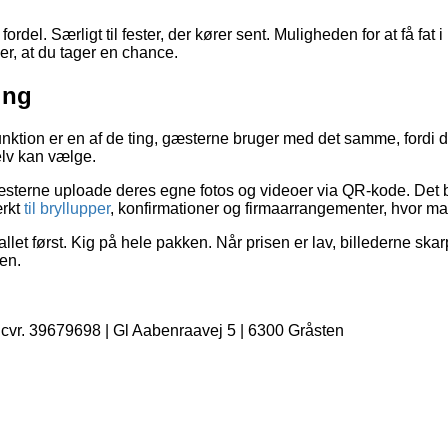
 fordel. Særligt til fester, der kører sent. Muligheden for at få fa
er, at du tager en chance.
ing
unktion er en af de ting, gæsterne bruger med det samme, fordi de
selv kan vælge.
terne uploade deres egne fotos og videoer via QR-kode. Det bet
ærkt
til bryllupper
, konfirmationer og firmaarrangementer, hvor man
tallet først. Kig på hele pakken. Når prisen er lav, billederne s
ten.
| cvr. 39679698 | Gl Aabenraavej 5 | 6300 Gråsten