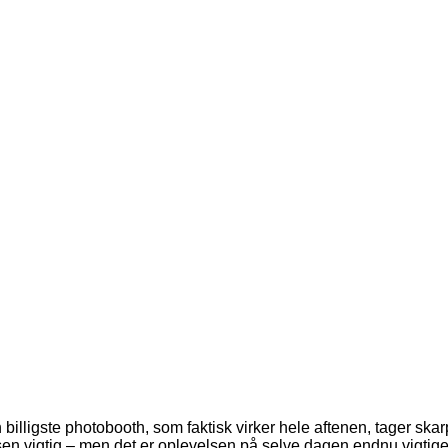
n billigste photobooth, som faktisk virker hele aftenen, tager ska
prisen vigtig – men det er oplevelsen på selve dagen endnu vigtige