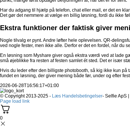
punkt, mange først opdager betydningen af, når det er for sent.
Har du adgang til hjælp på telefon, chat eller mail, er det en klar
Det gør det nemmere at vælge en billig løsning, fordi du ikke føl
Ekstra funktioner der faktisk giver men
Nogle tilvalg er pynt. Andre løfter hele oplevelsen. QR-delingsf
ved nogle fester, men ikke alle. Derfor er det en fordel, når du 
En løsning som Myshare giver også ekstra værdi ved at lade gæs
små øjeblikke fra resten af festen samlet ét sted. Det er især st
Hvis du leder efter den billigste photobooth, så kig ikke kun på 
fundet en løsning, der giver mening både før, under og efter fes
2026-06-28T16:56:17+01:00
© Copyright 2013-2025 -
Læs Handelsbetingelser
- Selfie ApS 
Page load link
0