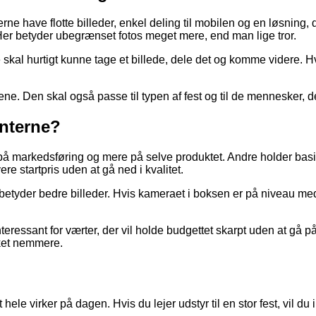
ne have flotte billeder, enkel deling til mobilen og en løsning, d
Her betyder ubegrænset fotos meget mere, end man lige tror.
kal hurtigt kunne tage et billede, dele det og komme videre. Hvi
lene. Den skal også passe til typen af fest og til de mennesker, 
enterne?
å markedsføring og mere på selve produktet. Andre holder basi
vere startpris uden at gå ned i kvalitet.
 betyder bedre billeder. Hvis kameraet i boksen er på niveau me
interessant for værter, der vil holde budgettet skarpt uden at gå
kket nemmere.
 hele virker på dagen. Hvis du lejer udstyr til en stor fest, vil d