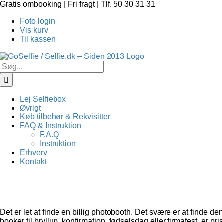
Skip
Gratis ombooking | Fri fragt | Tlf. 50 30 31 31
to
Foto login
content
Vis kurv
Til kassen
Søg
efter:
Lej Selfiebox
Øvrigt
Køb tilbehør & Rekvisitter
FAQ & Instruktion
F.A.Q
Instruktion
Erhverv
Kontakt
Det er let at finde en billig photobooth. Det svære er at finde de
booker til bryllup, konfirmation, fødselsdag eller firmafest, er 