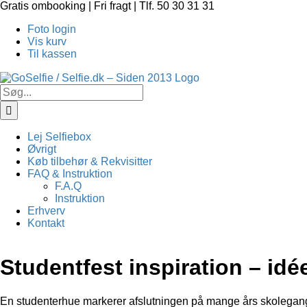
Skip
Gratis ombooking | Fri fragt | Tlf. 50 30 31 31
to
Foto login
content
Vis kurv
Til kassen
Søg
efter:
Lej Selfiebox
Øvrigt
Køb tilbehør & Rekvisitter
FAQ & Instruktion
F.A.Q
Instruktion
Erhverv
Kontakt
Studentfest inspiration – idée
En studenterhue markerer afslutningen på mange års skolegang 