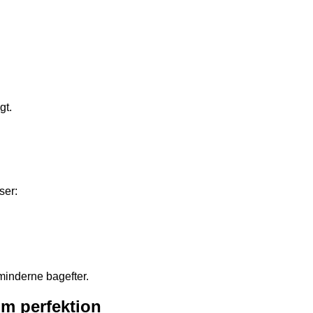
gt.
ser:
 minderne bagefter.
om perfektion