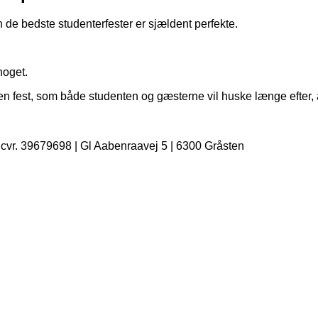
 de bedste studenterfester er sjældent perfekte.
noget.
be en fest, som både studenten og gæsterne vil huske længe efter
| cvr. 39679698 | Gl Aabenraavej 5 | 6300 Gråsten