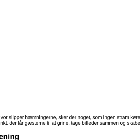
vor slipper hæmningerne, sker der noget, som ingen stram kørelis
t, der får gæsterne til at grine, tage billeder sammen og skabe m
mening