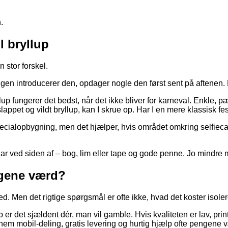
.
l bryllup
 stor forskel.
 ingen introducerer den, opdager nogle den først sent på aftenen.
llup fungerer det bedst, når det ikke bliver for karneval. Enkle, 
fslappet og vildt bryllup, kan I skrue op. Har I en mere klassisk fe
cialopbygning, men det hjælper, hvis området omkring selfieca
ar ved siden af – bog, lim eller tape og gode penne. Jo mindre mo
ngene værd?
ed. Men det rigtige spørgsmål er ofte ikke, hvad det koster isolere
lup er det sjældent dér, man vil gamble. Hvis kvaliteten er lav, pri
 nem mobil-deling, gratis levering og hurtig hjælp ofte pengene 