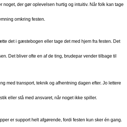
r noget, der gør oplevelsen hurtig og intuitiv. Når folk kan tage
temning omkring festen.
 sætte det i gæstebogen eller tage det med hjem fra festen. Det
n. Det bliver ofte en af de ting, brudepar vender tilbage til
g med transport, teknik og afhentning dagen efter. Jo lettere
tik eller stå med ansvaret, når noget ikke spiller.
pper er support helt afgørende, fordi festen kun sker én gang.