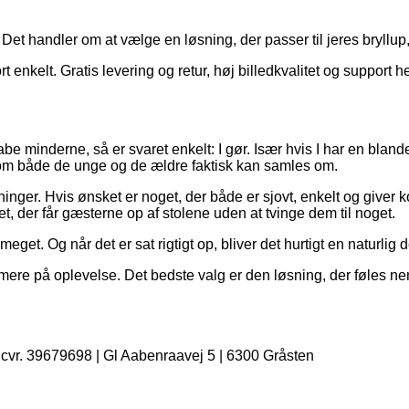
Det handler om at vælge en løsning, der passer til jeres bryllup
 enkelt. Gratis levering og retur, høj billedkvalitet og support h
abe minderne, så er svaret enkelt: I gør. Især hvis I har en bland
, som både de unge og de ældre faktisk kan samles om.
inger. Hvis ønsket er noget, der både er sjovt, enkelt og giver 
, der får gæsterne op af stolene uden at tvinge dem til noget.
meget. Og når det er sat rigtigt op, bliver det hurtigt en naturlig d
mere på oplevelse. Det bedste valg er den løsning, der føles nem 
| cvr. 39679698 | Gl Aabenraavej 5 | 6300 Gråsten