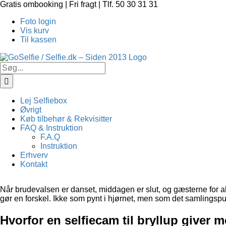
Skip
Gratis ombooking | Fri fragt | Tlf. 50 30 31 31
to
Foto login
content
Vis kurv
Til kassen
Søg
efter:
Lej Selfiebox
Øvrigt
Køb tilbehør & Rekvisitter
FAQ & Instruktion
F.A.Q
Instruktion
Erhverv
Kontakt
Når brudevalsen er danset, middagen er slut, og gæsterne for al
gør en forskel. Ikke som pynt i hjørnet, men som det samlingspunk
Hvorfor en selfiecam til bryllup giver 