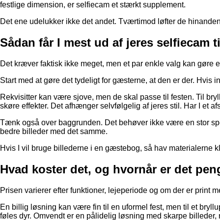
festlige dimension, er selfiecam et stærkt supplement.
Det ene udelukker ikke det andet. Tværtimod løfter de hinanden
Sådan får I mest ud af jeres selfiecam ti
Det kræver faktisk ikke meget, men et par enkle valg kan gøre en
Start med at gøre det tydeligt for gæsterne, at den er der. Hvis
Rekvisitter kan være sjove, men de skal passe til festen. Til bry
skøre effekter. Det afhænger selvfølgelig af jeres stil. Har I et a
Tænk også over baggrunden. Det behøver ikke være en stor spe
bedre billeder med det samme.
Hvis I vil bruge billederne i en gæstebog, så hav materialerne kl
Hvad koster det, og hvornår er det pe
Prisen varierer efter funktioner, lejeperiode og om der er print m
En billig løsning kan være fin til en uformel fest, men til et bryl
føles dyr. Omvendt er en pålidelig løsning med skarpe billeder,