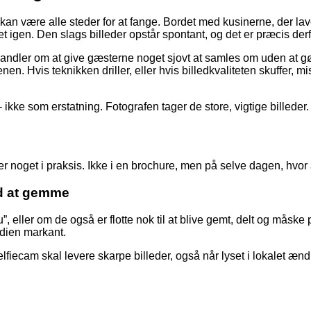
ke kan være alle steder for at fange. Bordet med kusinerne, der l
igen. Den slags billeder opstår spontant, og det er præcis derfo
t handler om at give gæsterne noget sjovt at samles om uden at 
en. Hvis teknikken driller, eller hvis billedkvaliteten skuffer, m
 ikke som erstatning. Fotografen tager de store, vigtige billeder
der noget i praksis. Ikke i en brochure, men på selve dagen, hvor 
ærd at gemme
”, eller om de også er flotte nok til at blive gemt, delt og måske
rdien markant.
fiecam skal levere skarpe billeder, også når lyset i lokalet ændrer