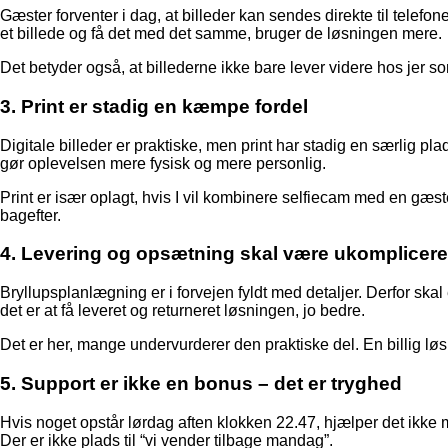
Gæster forventer i dag, at billeder kan sendes direkte til telefon
et billede og få det med det samme, bruger de løsningen mere.
Det betyder også, at billederne ikke bare lever videre hos jer 
3. Print er stadig en kæmpe fordel
Digitale billeder er praktiske, men print har stadig en særlig pl
gør oplevelsen mere fysisk og mere personlig.
Print er især oplagt, hvis I vil kombinere selfiecam med en gæste
bagefter.
4. Levering og opsætning skal være ukomplicere
Bryllupsplanlægning er i forvejen fyldt med detaljer. Derfor ska
det er at få leveret og returneret løsningen, jo bedre.
Det er her, mange undervurderer den praktiske del. En billig løsni
5. Support er ikke en bonus – det er tryghed
Hvis noget opstår lørdag aften klokken 22.47, hjælper det ikke m
Der er ikke plads til “vi vender tilbage mandag”.