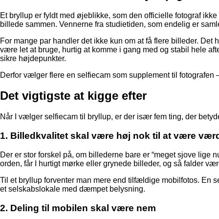
Et bryllup er fyldt med øjeblikke, som den officielle fotograf ik
billede sammen. Vennerne fra studietiden, som endelig er samlet 
For mange par handler det ikke kun om at få flere billeder. De
være let at bruge, hurtig at komme i gang med og stabil hele aften
sikre højdepunkter.
Derfor vælger flere en selfiecam som supplement til fotografen –
Det vigtigste at kigge efter
Når I vælger selfiecam til bryllup, er der især fem ting, der bety
1. Billedkvalitet skal være høj nok til at være v
Der er stor forskel på, om billederne bare er “meget sjove lige nu
orden, får I hurtigt mørke eller grynede billeder, og så falder væ
Til et bryllup forventer man mere end tilfældige mobilfotos. En sel
et selskabslokale med dæmpet belysning.
2. Deling til mobilen skal være nem