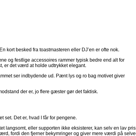
 En kort besked fra toastmasteren eller DJ’en er ofte nok.
pæne og festlige accessoires rammer typisk bedre end alt for
st, er det værd at holde udtrykket elegant.
mmet ser indbydende ud. Pænt lys og ro bag motivet giver
dstand der er, jo flere gæster gør det faktisk.
t set. Det er, hvad I får for pengene.
ntet langsomt, eller supporten ikke eksisterer, kan selv en lav pris
værd, fordi den fjerner bekymringer og giver mere værdi på selve