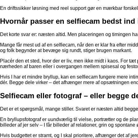
En driftssikker løsning med reel support gør en mærkbar forskel.
Hvornår passer en selfiecam bedst ind 
Det korte svar er: næsten altid. Men placeringen og timingen har
Mange får mest ud af en selfiecam, når den er klar fra efter mid
og folk begynder at bevæge sig rundt, stiger brugen markant.
Placér den et sted, hvor der er liv, men ikke midt i kaos. For tæt
nærheden af baren eller i overgangen mellem spisesal og fest
Hvis I har et mindre bryllup, kan en selfiecam fungere mere inti
dér. Begge dele virker – det afhænger mere af opsætningen end
Selfiecam eller fotograf – eller begge d
Det er et spørgsmål, mange stiller. Svaret er næsten altid begge 
En bryllupsfotograf er uundværlig til vielse, portrætter og de p
billeder af jer selv – I får billeder af relationer, grin og spontane
Hvis budgettet er stramt, og I skal prioritere, afhænger det af j