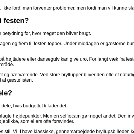
 Ikke fordi man forventer problemer, men fordi man vil kunne sla
i festen?
 betydning for, hvor meget den bliver brugt.
dagen og frem til festen topper. Under middagen er gæsterne bund
 på højttalere eller dansegulv kan give uro. For langt væk fra fes
område.
mt og nærværende. Ved store bryllupper bliver den ofte et naturl
 af gæstelisten.
ele?
dele, hvis budgettet tillader det.
lanlagte højdepunkter. Men en selfiecam gør noget andet. Den inv
 øjeblikke, som ellers ofte forsvinder.
eres stil. Vil I have klassiske, gennemarbejdede bryllupsbilleder,