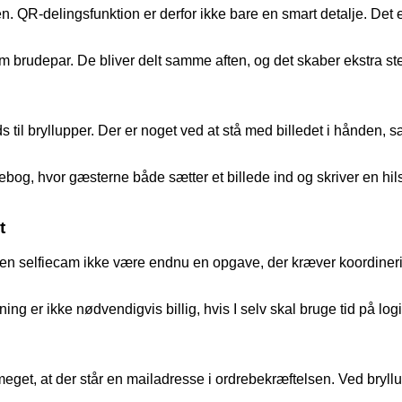
en. QR-delingsfunktion er derfor ikke bare en smart detalje. Det e
som brudepar. De bliver delt samme aften, og det skaber ekstra s
ads til bryllupper. Der er noget ved at stå med billedet i hånden,
bog, hvor gæsterne både sætter et billede ind og skriver en hilse
t
l en selfiecam ikke være endnu en opgave, der kræver koordinerin
ng er ikke nødvendigvis billig, hvis I selv skal bruge tid på logis
eget, at der står en mailadresse i ordrebekræftelsen. Ved bryllu