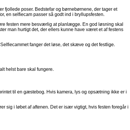
aver fjollede poser. Bedstefar og børnebørnene, der tager et
r, en selfiecam passer så godt ind i bryllupsfesten.
gøre festen mere besværlig at planlægge. En god løsning skal
ister man hurtigt det, der ellers kunne have været et af festens
. Selfiecammet fanger det løse, det skæve og det festlige.
alt helst bare skal fungere.
 printet til en gæstebog. Hvis kamera, lys og opsætning ikke er i
 sig i løbet af aftenen. Det er især vigtigt, hvis festen foregår i