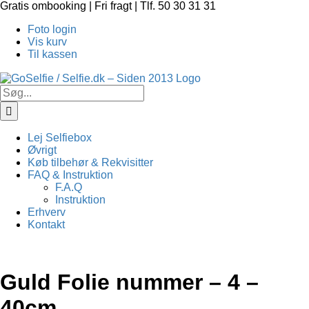
Skip
Gratis ombooking | Fri fragt | Tlf. 50 30 31 31
to
Foto login
content
Vis kurv
Til kassen
Søg
efter:
Lej Selfiebox
Øvrigt
Køb tilbehør & Rekvisitter
FAQ & Instruktion
F.A.Q
Instruktion
Erhverv
Kontakt
Guld Folie nummer – 4 –
40cm