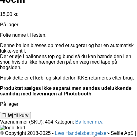
15,00
kr.
På lager
Folie numre til festen.
Denne ballon blæses op med et sugerør og har en automatisk
lukke-ventil.
Der er øje i ballonens top og bund så du kan hænde den i en
snor, hvis du ikke hænger den på en væg med tape på
bagsiden.
Husk dette er et køb, og skal derfor IKKE returneres efter brug.
Produktet sælges ikke separat men sendes udelukkende
samtidig med leveringen af Photobooth
På lager
Guld
Tilføj til kurv
Folie
Varenummer (SKU):
404
Kategori:
Balloner m.v.
nummer
-
© Copyright 2013-2025 -
Læs Handelsbetingelser
- Selfie ApS |
4