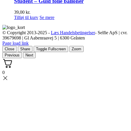
Student – Guld folie balloner
39,00
kr.
Tilføj til kurv
Se mere
© Copyright 2013-2025 -
Læs Handelsbetingelser
- Selfie ApS | cvr.
39679698 | Gl Aabenraavej 5 | 6300 Gråsten
Page load link
Close
Share
Toggle Fullscreen
Zoom
Previous
Next
0