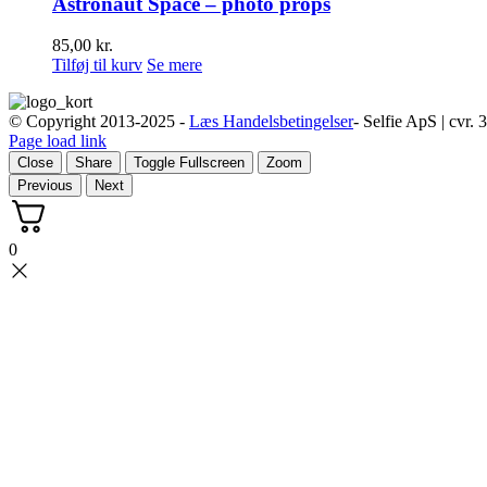
Astronaut Space – photo props
85,00
kr.
Tilføj til kurv
Se mere
© Copyright 2013-2025 -
Læs Handelsbetingelser
- Selfie ApS | cvr.
Page load link
Close
Share
Toggle Fullscreen
Zoom
Previous
Next
0