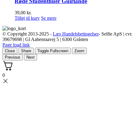
Røde Studenthuer Guirlande
39,00
kr.
Tilføj til kurv
Se mere
© Copyright 2013-2025 -
Læs Handelsbetingelser
- Selfie ApS | cvr.
39679698 | Gl Aabenraavej 5 | 6300 Gråsten
Page load link
Close
Share
Toggle Fullscreen
Zoom
Previous
Next
0