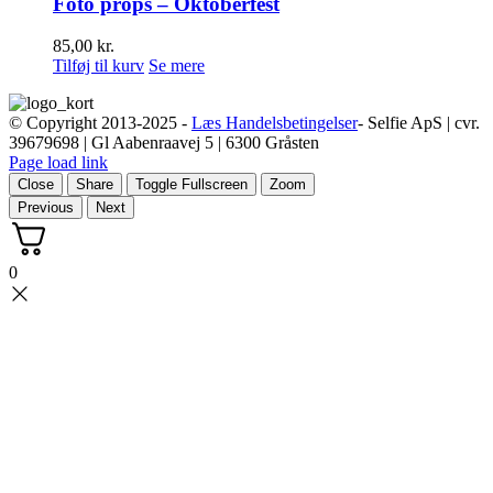
Foto props – Oktoberfest
85,00
kr.
Tilføj til kurv
Se mere
© Copyright 2013-2025 -
Læs Handelsbetingelser
- Selfie ApS | cvr.
39679698 | Gl Aabenraavej 5 | 6300 Gråsten
Page load link
Close
Share
Toggle Fullscreen
Zoom
Previous
Next
0