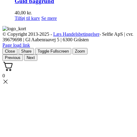
Guld baggrund
40,00
kr.
Tilføj til kurv
Se mere
© Copyright 2013-2025 -
Læs Handelsbetingelser
- Selfie ApS | cvr.
39679698 | Gl Aabenraavej 5 | 6300 Gråsten
Page load link
Close
Share
Toggle Fullscreen
Zoom
Previous
Next
0