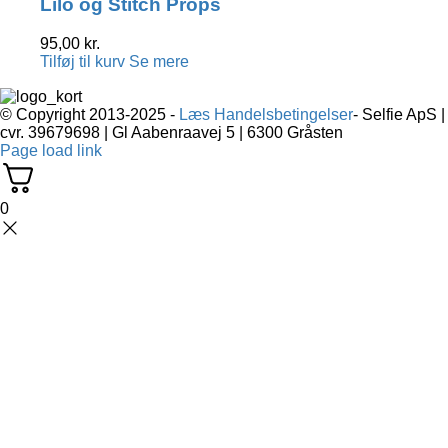
Lilo og Stitch Props
95,00
kr.
Tilføj til kurv
Se mere
Previous
Next
© Copyright 2013-2025 -
Læs Handelsbetingelser
- Selfie ApS |
cvr. 39679698 | Gl Aabenraavej 5 | 6300 Gråsten
Page load link
0