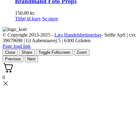
Brandmand Foto Props
150,00
kr.
Tilføj til kurv
Se mere
© Copyright 2013-2025 -
Læs Handelsbetingelser
- Selfie ApS | cvr.
39679698 | Gl Aabenraavej 5 | 6300 Gråsten
Page load link
Close
Share
Toggle Fullscreen
Zoom
Previous
Next
0