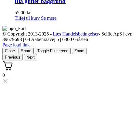
Blå glitter baggrund
55,00
kr.
Tilføj til kurv
Se mere
© Copyright 2013-2025 -
Læs Handelsbetingelser
- Selfie ApS | cvr.
39679698 | Gl Aabenraavej 5 | 6300 Gråsten
Page load link
Close
Share
Toggle Fullscreen
Zoom
Previous
Next
0