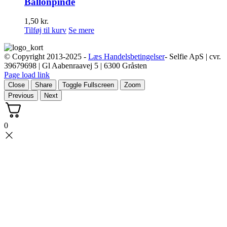
Ballonpinde
1,50
kr.
Tilføj til kurv
Se mere
© Copyright 2013-2025 -
Læs Handelsbetingelser
- Selfie ApS | cvr.
39679698 | Gl Aabenraavej 5 | 6300 Gråsten
Page load link
Close
Share
Toggle Fullscreen
Zoom
Previous
Next
0