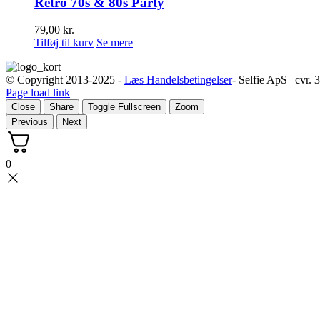
Retro 70s & 80s Party
79,00
kr.
Tilføj til kurv
Se mere
© Copyright 2013-2025 -
Læs Handelsbetingelser
- Selfie ApS | cvr.
Page load link
Close
Share
Toggle Fullscreen
Zoom
Previous
Next
0