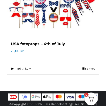
USA fotoprops – 4th of July
75,00
kr.
Tilføj til kurv
Se mere
0
© Copyright 2013-2025 -
Læs Handelsbetingelser
- Selfie ApS |