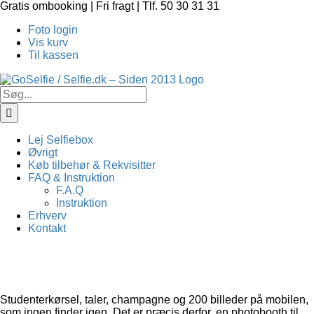
Skip
Gratis ombooking | Fri fragt | Tlf. 50 30 31 31
to
Foto login
content
Vis kurv
Til kassen
Søg
efter:
Lej Selfiebox
Øvrigt
Køb tilbehør & Rekvisitter
FAQ & Instruktion
F.A.Q
Instruktion
Erhverv
Kontakt
Studenterkørsel, taler, champagne og 200 billeder på mobilen,
som ingen finder igen. Det er præcis derfor, en photobooth til