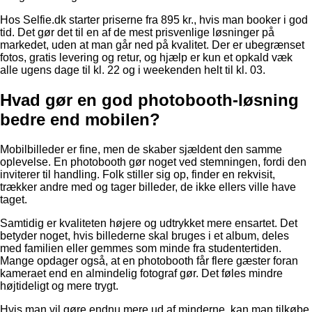
Hos Selfie.dk starter priserne fra 895 kr., hvis man booker i god
tid. Det gør det til en af de mest prisvenlige løsninger på
markedet, uden at man går ned på kvalitet. Der er ubegrænset
fotos, gratis levering og retur, og hjælp er kun et opkald væk
alle ugens dage til kl. 22 og i weekenden helt til kl. 03.
Hvad gør en god photobooth-løsning
bedre end mobilen?
Mobilbilleder er fine, men de skaber sjældent den samme
oplevelse. En photobooth gør noget ved stemningen, fordi den
inviterer til handling. Folk stiller sig op, finder en rekvisit,
trækker andre med og tager billeder, de ikke ellers ville have
taget.
Samtidig er kvaliteten højere og udtrykket mere ensartet. Det
betyder noget, hvis billederne skal bruges i et album, deles
med familien eller gemmes som minde fra studentertiden.
Mange opdager også, at en photobooth får flere gæster foran
kameraet end en almindelig fotograf gør. Det føles mindre
højtideligt og mere trygt.
Hvis man vil gøre endnu mere ud af minderne, kan man tilkøbe