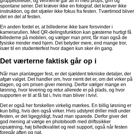
gruppebilleder, og vennerne går all in med props, grin og
spontane serier. Det kræver ikke en fotograf, det kræver ikke
instruktion, og det stjæler ikke fokus fra festen. Tværtimod bliver
det en del af festen.
En anden fordel er, at billederne ikke bare forsvinder i
kamerarullen. Med QR-delingsfunktion kan gæsterne hurtigt få
billederne på mobilen, og vælger man print, får man også de
fysiske minder med hjem. Det betyder mere, end mange tror,
især til en studenterfest hvor dagen kun sker én gang.
Det værterne faktisk går op i
Når man planlægger fest, er det sjældent tekniske detaljer, der
afgør valget. Det handler om, hvor nemt det er, om det virker på
dagen, og om prisen giver mening. Derfor vælger mange en
løsning, hvor levering og retur allerede er på plads, og hvor
supporten er til at få fat i, hvis man bliver i tvivl.
Det er også her forskellen virkelig mærkes. En billig løsning er
kun billig, hvis den også virker. Hvis udstyret driller midt under
festen, er det ligegyldigt, hvad man sparede. Derfor giver det
god mening at vælge en photobooth med driftssikker
opsætning, høj billedkvalitet og reel support, også når festen
foregår aften og nat.