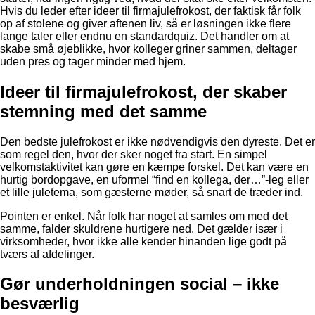
Hvis du leder efter ideer til firmajulefrokost, der faktisk får folk
op af stolene og giver aftenen liv, så er løsningen ikke flere
lange taler eller endnu en standardquiz. Det handler om at
skabe små øjeblikke, hvor kolleger griner sammen, deltager
uden pres og tager minder med hjem.
Ideer til firmajulefrokost, der skaber
stemning med det samme
Den bedste julefrokost er ikke nødvendigvis den dyreste. Det er
som regel den, hvor der sker noget fra start. En simpel
velkomstaktivitet kan gøre en kæmpe forskel. Det kan være en
hurtig bordopgave, en uformel “find en kollega, der…”-leg eller
et lille juletema, som gæsterne møder, så snart de træder ind.
Pointen er enkel. Når folk har noget at samles om med det
samme, falder skuldrene hurtigere ned. Det gælder især i
virksomheder, hvor ikke alle kender hinanden lige godt på
tværs af afdelinger.
Gør underholdningen social – ikke
besværlig