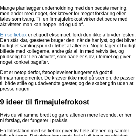
Mange planlægger underholdning med den bedste mening,
men ender med noget, der kræver for meget forklaring eller
føles som tvang. Til en firmajulefrokost virker det bedre med
aktiviteter, man kan hoppe ind og ud af.
En selfiebox
er et godt eksempel, fordi den ikke afbryder festen.
Den står klar, gæsterne bruger den, når de har lyst, og det bliver
hurtigt et samlingspunkt i løbet af aftenen. Nogle tager et hurtigt
billede med kollegerne, andre går all in med rekvisitter, og
pludselig har I en aktivitet, som både er sjov, uformel og giver
noget konkret bagefter.
Det er netop derfor, fotooplevelser fungerer så godt til
firmaarrangementer. De kræver ikke mod på scenen, de passer
til både stille og udadvendte gæster, og de skaber grin uden at
presse nogen.
9 ideer til firmajulefrokost
Hvis du vil ramme bredt og gøre aftenen mere levende, er her
ni forslag, der fungerer i praksis.
En fotostation med selfiebox giver liv hele aftenen og samler