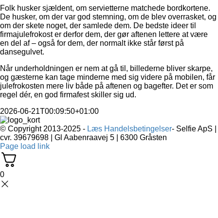
Folk husker sjældent, om servietterne matchede bordkortene.
De husker, om der var god stemning, om de blev overrasket, og
om der skete noget, der samlede dem. De bedste ideer til
firmajulefrokost er derfor dem, der gør aftenen lettere at være
en del af – også for dem, der normalt ikke står først på
dansegulvet.
Når underholdningen er nem at gå til, billederne bliver skarpe,
og gæsterne kan tage minderne med sig videre på mobilen, får
julefrokosten mere liv både på aftenen og bagefter. Det er som
regel dér, en god firmafest skiller sig ud.
2026-06-21T00:09:50+01:00
© Copyright 2013-2025 -
Læs Handelsbetingelser
- Selfie ApS |
cvr. 39679698 | Gl Aabenraavej 5 | 6300 Gråsten
Page load link
0