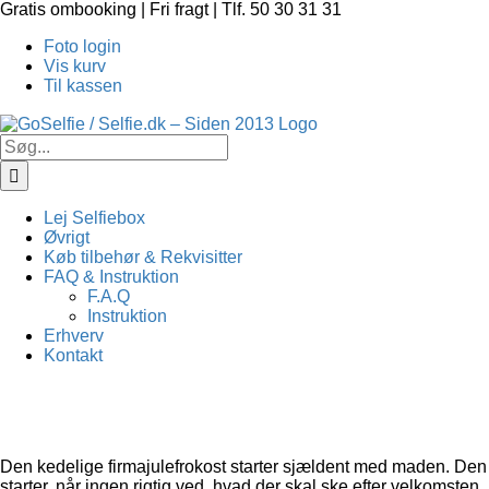
Skip
Gratis ombooking | Fri fragt | Tlf. 50 30 31 31
to
Foto login
content
Vis kurv
Til kassen
Søg
efter:
Lej Selfiebox
Øvrigt
Køb tilbehør & Rekvisitter
FAQ & Instruktion
F.A.Q
Instruktion
Erhverv
Kontakt
Den kedelige firmajulefrokost starter sjældent med maden. Den
starter, når ingen rigtig ved, hvad der skal ske efter velkomsten.