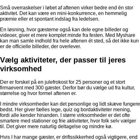
Små overraskelser i løbet af aftenen virker bedre end én stor
aktivitet. Det kan være en mini-konkurrence, en hemmelig
præmie eller et spontant indslag fra ledelsen.
En løsning, hvor gæsterne også kan dele egne billeder og
videoer, giver et mere komplet minde fra festen. Med Myshare
kan man samle indhold fra hele aftenen ét sted, så det ikke kun
er de officielle billeder, der overlever.
Vælg aktiviteter, der passer til jeres
virksomhed
Der er forskel på en julefrokost for 25 personer og et stort
firmaevent med 300 gæster. Derfor bør du vælge ud fra kultur,
størrelse og hvor formel aftenen er.
I mindre virksomheder kan det personlige og lidt skæve fungere
bedst. Her giver fælles lege, quiz og bordaktiviteter mening,
fordi alle kender hinanden. I større virksomheder er det ofte
smartere med stationer og frie aktiviteter, hvor folk selv vælger
til. Det giver mere naturlig deltagelse og mindre kø.
Hvis I har mange gæster, er driftssikkerhed også vigtigere, end