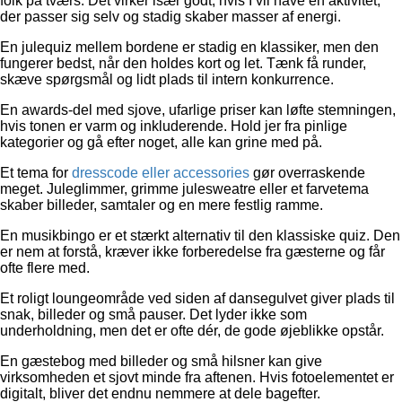
folk på tværs. Det virker især godt, hvis I vil have en aktivitet,
der passer sig selv og stadig skaber masser af energi.
En julequiz mellem bordene er stadig en klassiker, men den
fungerer bedst, når den holdes kort og let. Tænk få runder,
skæve spørgsmål og lidt plads til intern konkurrence.
En awards-del med sjove, ufarlige priser kan løfte stemningen,
hvis tonen er varm og inkluderende. Hold jer fra pinlige
kategorier og gå efter noget, alle kan grine med på.
Et tema for
dresscode eller accessories
gør overraskende
meget. Juleglimmer, grimme julesweatre eller et farvetema
skaber billeder, samtaler og en mere festlig ramme.
En musikbingo er et stærkt alternativ til den klassiske quiz. Den
er nem at forstå, kræver ikke forberedelse fra gæsterne og får
ofte flere med.
Et roligt loungeområde ved siden af dansegulvet giver plads til
snak, billeder og små pauser. Det lyder ikke som
underholdning, men det er ofte dér, de gode øjeblikke opstår.
En gæstebog med billeder og små hilsner kan give
virksomheden et sjovt minde fra aftenen. Hvis fotoelementet er
digitalt, bliver det endnu nemmere at dele bagefter.