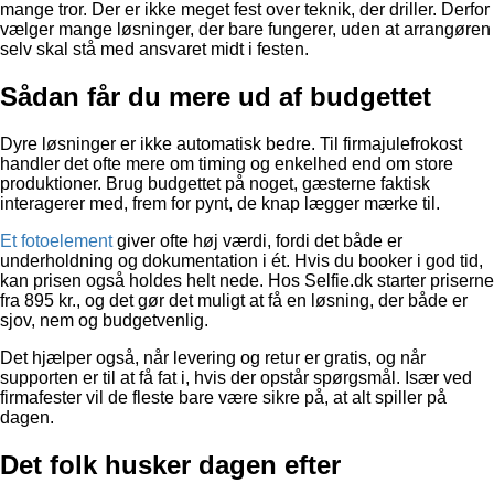
mange tror. Der er ikke meget fest over teknik, der driller. Derfor
vælger mange løsninger, der bare fungerer, uden at arrangøren
selv skal stå med ansvaret midt i festen.
Sådan får du mere ud af budgettet
Dyre løsninger er ikke automatisk bedre. Til firmajulefrokost
handler det ofte mere om timing og enkelhed end om store
produktioner. Brug budgettet på noget, gæsterne faktisk
interagerer med, frem for pynt, de knap lægger mærke til.
Et fotoelement
giver ofte høj værdi, fordi det både er
underholdning og dokumentation i ét. Hvis du booker i god tid,
kan prisen også holdes helt nede. Hos Selfie.dk starter priserne
fra 895 kr., og det gør det muligt at få en løsning, der både er
sjov, nem og budgetvenlig.
Det hjælper også, når levering og retur er gratis, og når
supporten er til at få fat i, hvis der opstår spørgsmål. Især ved
firmafester vil de fleste bare være sikre på, at alt spiller på
dagen.
Det folk husker dagen efter