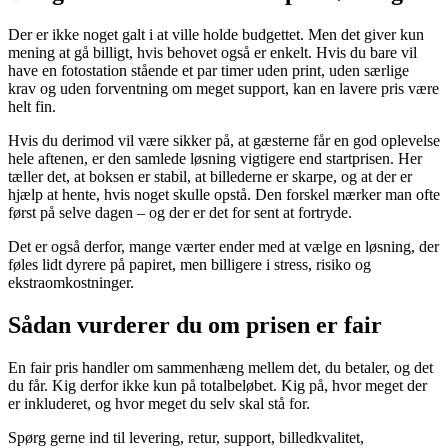
Der er ikke noget galt i at ville holde budgettet. Men det giver kun
mening at gå billigt, hvis behovet også er enkelt. Hvis du bare vil
have en fotostation stående et par timer uden print, uden særlige
krav og uden forventning om meget support, kan en lavere pris være
helt fin.
Hvis du derimod vil være sikker på, at gæsterne får en god oplevelse
hele aftenen, er den samlede løsning vigtigere end startprisen. Her
tæller det, at boksen er stabil, at billederne er skarpe, og at der er
hjælp at hente, hvis noget skulle opstå. Den forskel mærker man ofte
først på selve dagen – og der er det for sent at fortryde.
Det er også derfor, mange værter ender med at vælge en løsning, der
føles lidt dyrere på papiret, men billigere i stress, risiko og
ekstraomkostninger.
Sådan vurderer du om prisen er fair
En fair pris handler om sammenhæng mellem det, du betaler, og det
du får. Kig derfor ikke kun på totalbeløbet. Kig på, hvor meget der
er inkluderet, og hvor meget du selv skal stå for.
Spørg gerne ind til levering, retur, support, billedkvalitet,