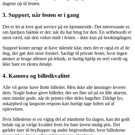
dagene op til festen.
3. Support, når festen er i gang
Det er let at love god service på en hjemmeside. Det interessante er,
om hjælpen faktisk er der, når du har brug for den. En selfiebooth er
mest værd, når den virker midt i festen – ikke kun på bookingdagen.
Support koster penge at have stående klar, men det er også en af de
ting, der gør den store forskel. Særligt til private fester, hvor ingen
ønsker at bruge aftenen på teknik, er hurtig hjælp en reel værdi og
ikke bare en ekstra detalje.
4. Kamera og billedkvalitet
Alle vil gerne have flotte billeder. Men ikke alle løsninger leverer
dem. Nogle bokse giver billeder, der ser fine ud på en lille skærm,
men mindre gode, når de printes eller deles bagefter. Dårligt lys,
uskarphed og langsom respons kan hurtigt tage luften ud af
oplevelsen.
Hvis billederne er en vigtig del af minderne fra dagen, kan det godt
betale sig at vælge kvalitet frem for bare lavest mulig pris. Det
gælder især til bryllupper og andre begivenheder, hvor billederne