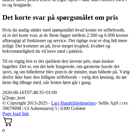
ro og festglæde.
Det korte svar på spørgsmålet om pris
Hvis du stadig sidder med spørgsmålet hvad koster en selfiebooth,
så er det korte svar, at de fleste ligger mellem 2.500 og 6.000 kroner
afhængigt af funktioner og service. Det rigtige svar er dog lidt mere
ærligt: Det kommer an på, hvor meget tryghed, kvalitet og
bekvemmelighed du vil have med i pakken.
Til en vigtig fest er det sjældent den laveste pris, man husker
bagefter. Det er, om det hele fungerede, om gæsterne havde det
sjovt, og om billederne blev præcis de minder, man håbede på. Vælg
derfor ikke bare den billigste selfiebooth – vælg den løsning, du tør
læne dig tilbage med, når festen først går i gang.
2026-06-16T07:48:35+01:00
© Copyright 2013-2025 -
Læs Handelsbetingelser
- Selfie ApS | cvr.
39679698 | Gl Aabenraavej 5 | 6300 Gråsten
Page load link
0