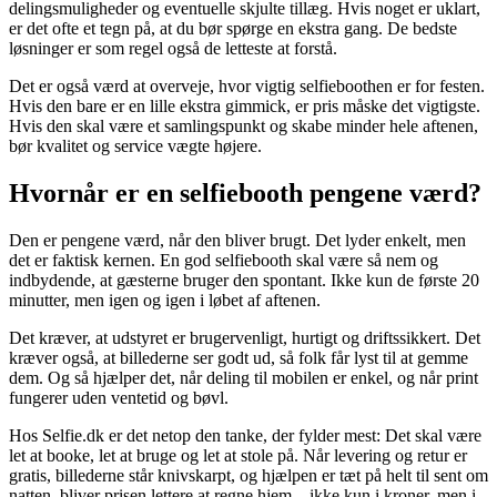
delingsmuligheder og eventuelle skjulte tillæg. Hvis noget er uklart,
er det ofte et tegn på, at du bør spørge en ekstra gang. De bedste
løsninger er som regel også de letteste at forstå.
Det er også værd at overveje, hvor vigtig selfieboothen er for festen.
Hvis den bare er en lille ekstra gimmick, er pris måske det vigtigste.
Hvis den skal være et samlingspunkt og skabe minder hele aftenen,
bør kvalitet og service vægte højere.
Hvornår er en selfiebooth pengene værd?
Den er pengene værd, når den bliver brugt. Det lyder enkelt, men
det er faktisk kernen. En god selfiebooth skal være så nem og
indbydende, at gæsterne bruger den spontant. Ikke kun de første 20
minutter, men igen og igen i løbet af aftenen.
Det kræver, at udstyret er brugervenligt, hurtigt og driftssikkert. Det
kræver også, at billederne ser godt ud, så folk får lyst til at gemme
dem. Og så hjælper det, når deling til mobilen er enkel, og når print
fungerer uden ventetid og bøvl.
Hos Selfie.dk er det netop den tanke, der fylder mest: Det skal være
let at booke, let at bruge og let at stole på. Når levering og retur er
gratis, billederne står knivskarpt, og hjælpen er tæt på helt til sent om
natten, bliver prisen lettere at regne hjem – ikke kun i kroner, men i