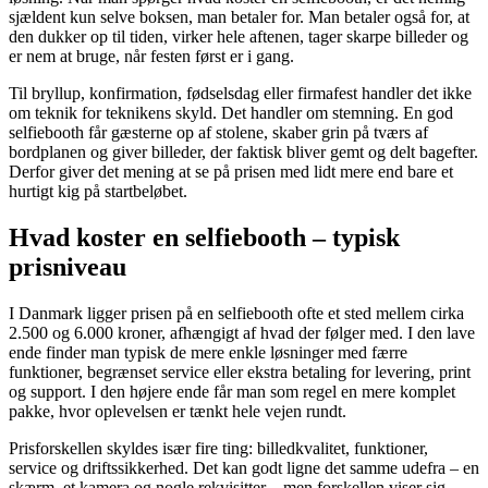
sjældent kun selve boksen, man betaler for. Man betaler også for, at
den dukker op til tiden, virker hele aftenen, tager skarpe billeder og
er nem at bruge, når festen først er i gang.
Til bryllup, konfirmation, fødselsdag eller firmafest handler det ikke
om teknik for teknikens skyld. Det handler om stemning. En god
selfiebooth får gæsterne op af stolene, skaber grin på tværs af
bordplanen og giver billeder, der faktisk bliver gemt og delt bagefter.
Derfor giver det mening at se på prisen med lidt mere end bare et
hurtigt kig på startbeløbet.
Hvad koster en selfiebooth – typisk
prisniveau
I Danmark ligger prisen på en selfiebooth ofte et sted mellem cirka
2.500 og 6.000 kroner, afhængigt af hvad der følger med. I den lave
ende finder man typisk de mere enkle løsninger med færre
funktioner, begrænset service eller ekstra betaling for levering, print
og support. I den højere ende får man som regel en mere komplet
pakke, hvor oplevelsen er tænkt hele vejen rundt.
Prisforskellen skyldes især fire ting: billedkvalitet, funktioner,
service og driftssikkerhed. Det kan godt ligne det samme udefra – en
skærm, et kamera og nogle rekvisitter – men forskellen viser sig