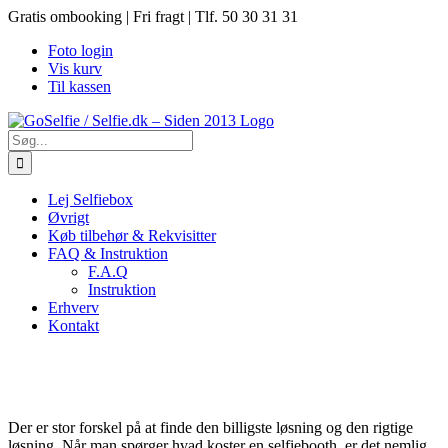
Skip
Gratis ombooking | Fri fragt | Tlf. 50 30 31 31
to
Foto login
content
Vis kurv
Til kassen
Søg
efter:
Lej Selfiebox
Øvrigt
Køb tilbehør & Rekvisitter
FAQ & Instruktion
F.A.Q
Instruktion
Erhverv
Kontakt
Der er stor forskel på at finde den billigste løsning og den rigtige
løsning. Når man spørger hvad koster en selfiebooth, er det nemlig