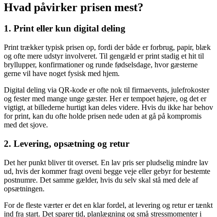
Hvad påvirker prisen mest?
1. Print eller kun digital deling
Print trækker typisk prisen op, fordi der både er forbrug, papir, blæk
og ofte mere udstyr involveret. Til gengæld er print stadig et hit til
bryllupper, konfirmationer og runde fødselsdage, hvor gæsterne
gerne vil have noget fysisk med hjem.
Digital deling via QR-kode er ofte nok til firmaevents, julefrokoster
og fester med mange unge gæster. Her er tempoet højere, og det er
vigtigt, at billederne hurtigt kan deles videre. Hvis du ikke har behov
for print, kan du ofte holde prisen nede uden at gå på kompromis
med det sjove.
2. Levering, opsætning og retur
Det her punkt bliver tit overset. En lav pris ser pludselig mindre lav
ud, hvis der kommer fragt oveni begge veje eller gebyr for bestemte
postnumre. Det samme gælder, hvis du selv skal stå med dele af
opsætningen.
For de fleste værter er det en klar fordel, at levering og retur er tænkt
ind fra start. Det sparer tid, planlægning og små stressmomenter i