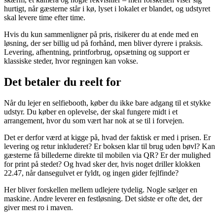
hurtigt, når gæsterne står i kø, lyset i lokalet er blandet, og udstyret
skal levere time efter time.
Hvis du kun sammenligner på pris, risikerer du at ende med en
løsning, der ser billig ud på forhånd, men bliver dyrere i praksis.
Levering, afhentning, printforbrug, opsætning og support er
klassiske steder, hvor regningen kan vokse.
Det betaler du reelt for
Når du lejer en selfiebooth, køber du ikke bare adgang til et stykke
udstyr. Du køber en oplevelse, der skal fungere midt i et
arrangement, hvor du som vært har nok at se til i forvejen.
Det er derfor værd at kigge på, hvad der faktisk er med i prisen. Er
levering og retur inkluderet? Er boksen klar til brug uden bøvl? Kan
gæsterne få billederne direkte til mobilen via QR? Er der mulighed
for print på stedet? Og hvad sker der, hvis noget driller klokken
22.47, når dansegulvet er fyldt, og ingen gider fejlfinde?
Her bliver forskellen mellem udlejere tydelig. Nogle sælger en
maskine. Andre leverer en festløsning. Det sidste er ofte det, der
giver mest ro i maven.