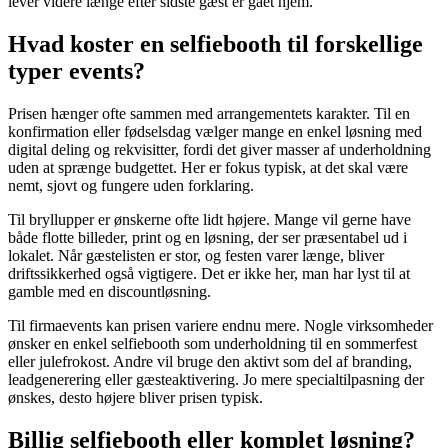
lever videre længe efter sidste gæst er gået hjem.
Hvad koster en selfiebooth til forskellige
typer events?
Prisen hænger ofte sammen med arrangementets karakter. Til en
konfirmation eller fødselsdag vælger mange en enkel løsning med
digital deling og rekvisitter, fordi det giver masser af underholdning
uden at sprænge budgettet. Her er fokus typisk, at det skal være
nemt, sjovt og fungere uden forklaring.
Til bryllupper er ønskerne ofte lidt højere. Mange vil gerne have
både flotte billeder, print og en løsning, der ser præsentabel ud i
lokalet. Når gæstelisten er stor, og festen varer længe, bliver
driftssikkerhed også vigtigere. Det er ikke her, man har lyst til at
gamble med en discountløsning.
Til firmaevents kan prisen variere endnu mere. Nogle virksomheder
ønsker en enkel selfiebooth som underholdning til en sommerfest
eller julefrokost. Andre vil bruge den aktivt som del af branding,
leadgenerering eller gæsteaktivering. Jo mere specialtilpasning der
ønskes, desto højere bliver prisen typisk.
Billig selfiebooth eller komplet løsning?