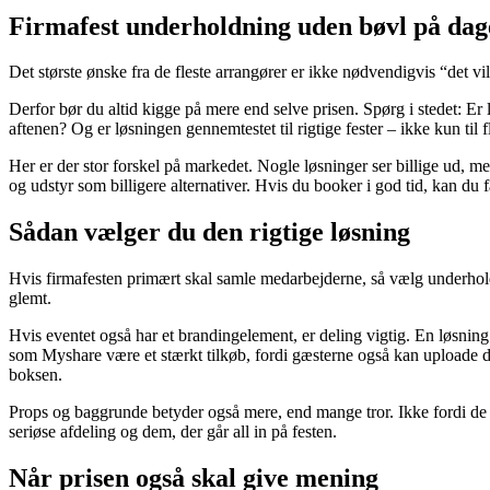
Firmafest underholdning uden bøvl på dag
Det største ønske fra de fleste arrangører er ikke nødvendigvis “det v
Derfor bør du altid kigge på mere end selve prisen. Spørg i stedet: Er l
aftenen? Og er løsningen gennemtestet til rigtige fester – ikke kun til f
Her er der stor forskel på markedet. Nogle løsninger ser billige ud, me
og udstyr som billigere alternativer. Hvis du booker i god tid, kan du 
Sådan vælger du den rigtige løsning
Hvis firmafesten primært skal samle medarbejderne, så vælg underholdn
glemt.
Hvis eventet også har et brandingelement, er deling vigtig. En løsni
som Myshare være et stærkt tilkøb, fordi gæsterne også kan uploade der
boksen.
Props og baggrunde betyder også mere, end mange tror. Ikke fordi de s
seriøse afdeling og dem, der går all in på festen.
Når prisen også skal give mening