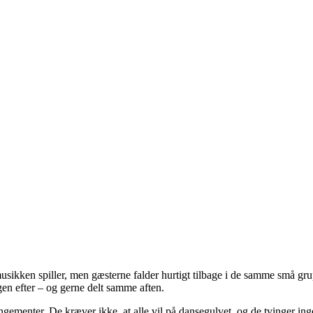
sikken spiller, men gæsterne falder hurtigt tilbage i de samme små gr
gen efter – og gerne delt samme aften.
rangementer. De kræver ikke, at alle vil på dansegulvet, og de tvinger 