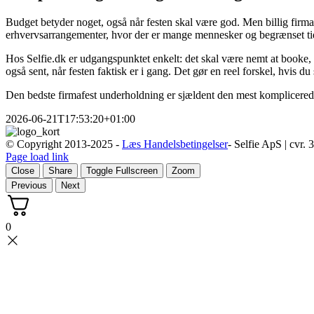
Budget betyder noget, også når festen skal være god. Men billig firmafe
erhvervsarrangementer, hvor der er mange mennesker og begrænset tid t
Hos Selfie.dk er udgangspunktet enkelt: det skal være nemt at booke, nem
også sent, når festen faktisk er i gang. Det gør en reel forskel, hvis d
Den bedste firmafest underholdning er sjældent den mest komplicerede.
2026-06-21T17:53:20+01:00
© Copyright 2013-2025 -
Læs Handelsbetingelser
- Selfie ApS | cvr.
Page load link
Close
Share
Toggle Fullscreen
Zoom
Previous
Next
0