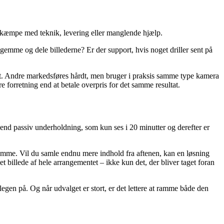
og kæmpe med teknik, levering eller manglende hjælp.
l gemme og dele billederne? Er der support, hvis noget driller sent på
fragt. Andre markedsføres hårdt, men bruger i praksis samme type kamera
e forretning end at betale overpris for det samme resultat.
 end passiv underholdning, som kun ses i 20 minutter og derefter er
samme. Vil du samle endnu mere indhold fra aftenen, kan en løsning
 billede af hele arrangementet – ikke kun det, der bliver taget foran
gen på. Og når udvalget er stort, er det lettere at ramme både den