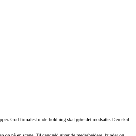
upper. God firmafest underholdning skal gøre det modsatte. Den skal
ingen op på en scene. Til gengæld giver de medarbejdere, kunder og