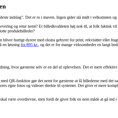
en
ildeste indslag”. Det er ro i maven. Ingen gider stå midt i velkomsten 
evering og retur nemt? Er billedkvaliteten høj nok til, at folk faktisk vi
lotte produktbilleder?
n bliver hurtigt dyrere med ekstra gebyrer for print, rekvisitter eller 
få en løsning
fra 895 kr.
, og det er for mange virksomheder en langt bedr
ing, hvor gæsterne selv er en del af oplevelsen. Det er mere effektivt
ng med QR-funktion gør det nemt for gæsterne at få billederne med det 
es egne fotos og videoer direkte til systemet. Det giver et mere komplet
kal være overdrevne, men fordi de giver folk en nem måde at gå ind i le