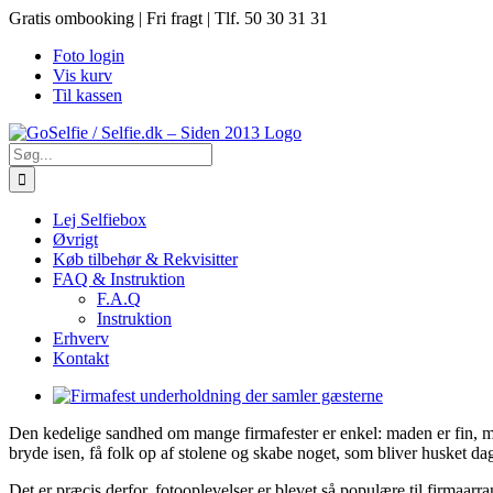
Skip
Gratis ombooking | Fri fragt | Tlf. 50 30 31 31
to
Foto login
content
Vis kurv
Til kassen
Søg
efter:
Lej Selfiebox
Øvrigt
Køb tilbehør & Rekvisitter
FAQ & Instruktion
F.A.Q
Instruktion
Erhverv
Kontakt
View
Larger
Den kedelige sandhed om mange firmafester er enkel: maden er fin, mu
Image
bryde isen, få folk op af stolene og skabe noget, som bliver husket da
Det er præcis derfor, fotooplevelser er blevet så populære til firmaar