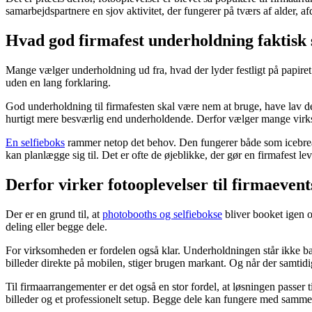
samarbejdspartnere en sjov aktivitet, der fungerer på tværs af alder, a
Hvad god firmafest underholdning faktisk
Mange vælger underholdning ud fra, hvad der lyder festligt på papiret. 
uden en lang forklaring.
God underholdning til firmafesten skal være nem at bruge, have lav del
hurtigt mere besværlig end underholdende. Derfor vælger mange virkso
En selfieboks
rammer netop det behov. Den fungerer både som icebreak
kan planlægge sig til. Det er ofte de øjeblikke, der gør en firmafest le
Derfor virker fotooplevelser til firmaevent
Der er en grund til, at
photobooths og selfiebokse
bliver booket igen o
deling eller begge dele.
For virksomheden er fordelen også klar. Underholdningen står ikke bar
billeder direkte på mobilen, stiger brugen markant. Og når der samtid
Til firmaarrangementer er det også en stor fordel, at løsningen passe
billeder og et professionelt setup. Begge dele kan fungere med samme