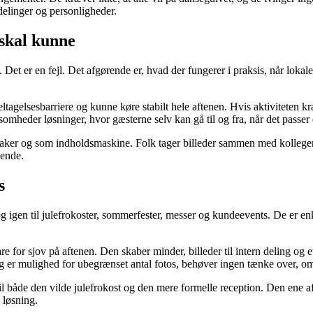
fdelinger og personligheder.
 skal kunne
Det er en fejl. Det afgørende er, hvad der fungerer i praksis, når lokale
tagelsesbarriere og kunne køre stabilt hele aftenen. Hvis aktiviteten kr
mheder løsninger, hvor gæsterne selv kan gå til og fra, når det passer
er og som indholdsmaskine. Folk tager billeder sammen med kolleger, l
vende.
s
g igen til julefrokoster, sommerfester, messer og kundeevents. De er en
e for sjov på aftenen. Den skaber minder, billeder til intern deling og
ig er mulighed for ubegrænset antal fotos, behøver ingen tænke over, o
r til både den vilde julefrokost og den mere formelle reception. Den ene
 løsning.