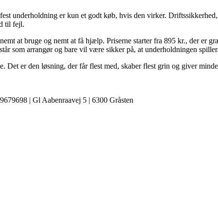
st underholdning er kun et godt køb, hvis den virker. Driftssikkerhed, hø
il fejl.
t at bruge og nemt at få hjælp. Priserne starter fra 895 kr., der er gratis
u står som arrangør og bare vil være sikker på, at underholdningen spiller
 Det er den løsning, der får flest med, skaber flest grin og giver mind
 39679698 | Gl Aabenraavej 5 | 6300 Gråsten