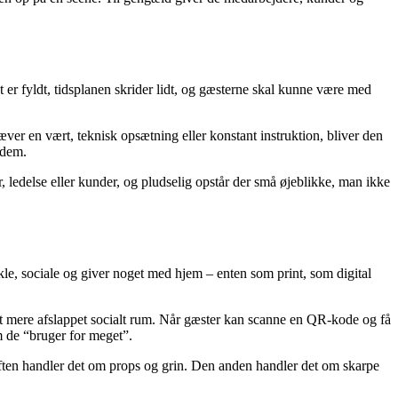
t er fyldt, tidsplanen skrider lidt, og gæsterne skal kunne være med
æver en vært, teknisk opsætning eller konstant instruktion, bliver den
 dem.
edelse eller kunder, og pludselig opstår der små øjeblikke, man ikke
kle, sociale og giver noget med hjem – enten som print, som digital
 et mere afslappet socialt rum. Når gæster kan scanne en QR-kode og få
m de “bruger for meget”.
 aften handler det om props og grin. Den anden handler det om skarpe