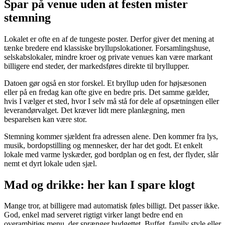
Spar på venue uden at festen mister
stemning
Lokalet er ofte en af de tungeste poster. Derfor giver det mening at
tænke bredere end klassiske bryllupslokationer. Forsamlingshuse,
selskabslokaler, mindre kroer og private venues kan være markant
billigere end steder, der markedsføres direkte til bryllupper.
Datoen gør også en stor forskel. Et bryllup uden for højsæsonen
eller på en fredag kan ofte give en bedre pris. Det samme gælder,
hvis I vælger et sted, hvor I selv må stå for dele af opsætningen eller
leverandørvalget. Det kræver lidt mere planlægning, men
besparelsen kan være stor.
Stemning kommer sjældent fra adressen alene. Den kommer fra lys,
musik, bordopstilling og mennesker, der har det godt. Et enkelt
lokale med varme lyskæder, god bordplan og en fest, der flyder, slår
nemt et dyrt lokale uden sjæl.
Mad og drikke: her kan I spare klogt
Mange tror, at billigere mad automatisk føles billigt. Det passer ikke.
God, enkel mad serveret rigtigt virker langt bedre end en
overambitiøs menu, der sprænger budgettet. Buffet, family style eller