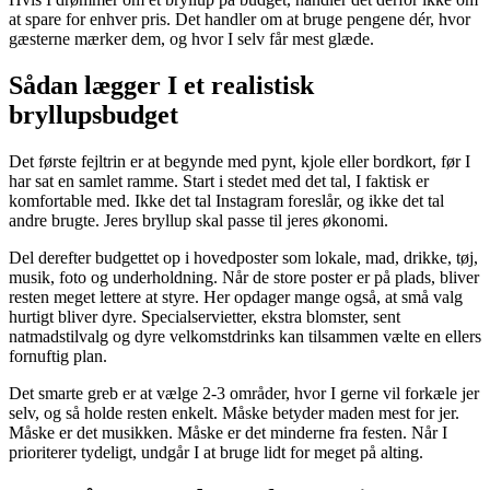
at spare for enhver pris. Det handler om at bruge pengene dér, hvor
gæsterne mærker dem, og hvor I selv får mest glæde.
Sådan lægger I et realistisk
bryllupsbudget
Det første fejltrin er at begynde med pynt, kjole eller bordkort, før I
har sat en samlet ramme. Start i stedet med det tal, I faktisk er
komfortable med. Ikke det tal Instagram foreslår, og ikke det tal
andre brugte. Jeres bryllup skal passe til jeres økonomi.
Del derefter budgettet op i hovedposter som lokale, mad, drikke, tøj,
musik, foto og underholdning. Når de store poster er på plads, bliver
resten meget lettere at styre. Her opdager mange også, at små valg
hurtigt bliver dyre. Specialservietter, ekstra blomster, sent
natmadstilvalg og dyre velkomstdrinks kan tilsammen vælte en ellers
fornuftig plan.
Det smarte greb er at vælge 2-3 områder, hvor I gerne vil forkæle jer
selv, og så holde resten enkelt. Måske betyder maden mest for jer.
Måske er det musikken. Måske er det minderne fra festen. Når I
prioriterer tydeligt, undgår I at bruge lidt for meget på alting.