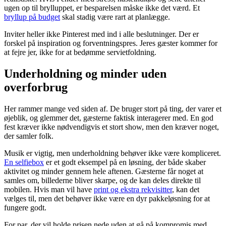
ugen op til brylluppet, er besparelsen måske ikke det værd. Et
bryllup på budget
skal stadig være rart at planlægge.
Inviter heller ikke Pinterest med ind i alle beslutninger. Der er
forskel på inspiration og forventningspres. Jeres gæster kommer for
at fejre jer, ikke for at bedømme servietfoldning.
Underholdning og minder uden
overforbrug
Her rammer mange ved siden af. De bruger stort på ting, der varer et
øjeblik, og glemmer det, gæsterne faktisk interagerer med. En god
fest kræver ikke nødvendigvis et stort show, men den kræver noget,
der samler folk.
Musik er vigtig, men underholdning behøver ikke være kompliceret.
En selfiebox
er et godt eksempel på en løsning, der både skaber
aktivitet og minder gennem hele aftenen. Gæsterne får noget at
samles om, billederne bliver skarpe, og de kan deles direkte til
mobilen. Hvis man vil have
print og ekstra rekvisitter
, kan det
vælges til, men det behøver ikke være en dyr pakkeløsning for at
fungere godt.
For par, der vil holde prisen nede uden at gå på kompromis med