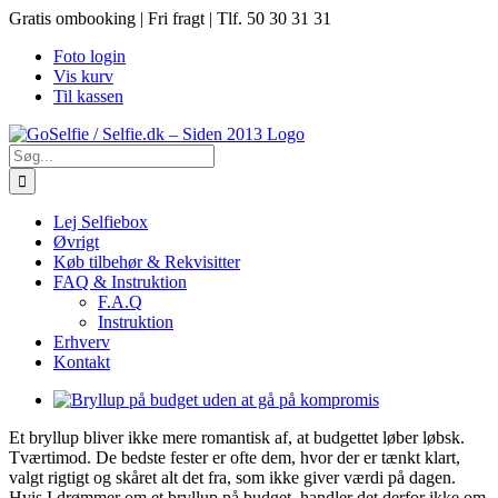
Skip
Gratis ombooking | Fri fragt | Tlf. 50 30 31 31
to
Foto login
content
Vis kurv
Til kassen
Søg
efter:
Lej Selfiebox
Øvrigt
Køb tilbehør & Rekvisitter
FAQ & Instruktion
F.A.Q
Instruktion
Erhverv
Kontakt
View
Larger
Et bryllup bliver ikke mere romantisk af, at budgettet løber løbsk.
Image
Tværtimod. De bedste fester er ofte dem, hvor der er tænkt klart,
valgt rigtigt og skåret alt det fra, som ikke giver værdi på dagen.
Hvis I drømmer om et bryllup på budget, handler det derfor ikke om