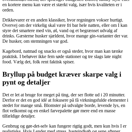
en kortere menu kan være et stærkt valg, især hvis kvaliteten er i
orden.
Drikkevarer er en anden klassiker, hvor regningen vokser hurtigt.
Overvej om der virkelig skal være fri bar hele natten, eller om I kan
styre det smartere med vin, øl, vand og et begrænset udvalg af
drinks. Gæsterne husker sjældent, hvor mange gin-varianter der var.
De husker, om stemningen var god.
Kagebord, natmad og snacks er også steder, hvor man kan tænke
praktisk. I behøver ikke fem søde stationer og tre slags late night
food. Vælg det, folk rent faktisk spiser.
Bryllup på budget kræver skarpe valg i
pynt og detaljer
Det er let at bruge for meget på ting, der ser flotte ud i 20 minutter.
Derfor er det en god idé at fokusere på få virkningsfulde elementer i
stedet for mange små. Blomster på udvalgte borde, levende lys, en
flot velkomst og en enkel farvepalette gør mere end en masse
tilfældige detaljer.
Genbrug og gør-det-selv kan fungere rigtig godt, men kun hvis I er
realistiske. Hvis I ender med stress, hasteindkøb og sene aftener