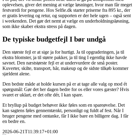
oplevelsen, giver det mening at vælge løsninger, hvor man får meget
festværdi for pengene. Hos Selfie.dk starter priserne fra 895 kr., der
er gratis levering og retur, og supporten er der hele ugen – også sent
i weekenden. Det gør det nemt at vælge en underholdningsløsning,
som ikke skaber ekstra stress på dagen.
De typiske budgetfejl I bør undgå
Den største fejl er at sige ja for hurtigt. Ja til opgraderingen, ja til
ekstra blomster, ja til større pakker, ja til ting I egentlig ikke havde
savnet. Den næststørste fejl er at undervurdere de små poster.
Kuverter, skilte, transport, hår, makeup og de sidste tilkøb kommer
sjældent alene.
Den bedste måde at holde kursen på er at tage alle valg op mod ét
spørgsmål: Gør det her dagen bedre for os eller vores gæster? Hvis
svaret er uklart, er det ofte dér, I kan spare.
Et bryllup på budget behøver ikke føles som en spareøvelse. Det
kan sagtens føles gennemtænkt, personligt og fuldt af fest. Når I
bruger pengene med omtanke, får I ikke bare en billigere dag. I får
en bedre en.
2026-06-21T11:39:17+01:00