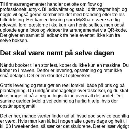
Til firmaarrangementer handler det ofte om flow og
professionelt udtryk. Billedkvalitet og stabil drift vægter højt, og
nogle vil også gerne kombinere det med branding eller fælles
billeddeling. Her kan en løsning som MyShare være særlig
relevant, fordi gæsterne ikke kun kan hente selfies, men også
uploade egne fotos og videoer fra arrangementet via QR-kode.
Det giver en samlet billedbank fra hele eventet, ikke kun fra
selve boksen.
Det skal være nemt på selve dagen
Når du booker til en stor fest, køber du ikke kun en maskine. Du
køber ro i maven. Derfor er levering, opsætning og retur ikke
små detaljer. Det er en stor del af oplevelsen.
Gratis levering og retur gør en reel forskel, både på pris og på
planlægning. Du undgår ubehagelige overraskelser, og du skal
ikke bruge tid på at regne logistik ind oveni alt det andet. Det
samme gælder tydelig vejledning og hurtig hjælp, hvis der
opstår spørgsmål.
Det er her, mange værter finder ud af, hvad god service egentlig
er værd. Hvis man kan få fat i nogen alle ugens dage og helt til
kl. 03 i weekenden, så sænker det skuldrene. Det er især vigtigt