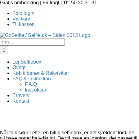
Skip
Gratis ombooking | Fri fragt | Tlf. 50 30 31 31
to
Foto login
content
Vis kurv
Til kassen
Søg
efter:
Lej Selfiebox
Øvrigt
Køb tilbehør & Rekvisitter
FAQ & Instruktion
F.A.Q
Instruktion
Erhverv
Kontakt
Når folk søger efter en billig selfiebox, er det sjældent fordi de
vil have noget halvdårligt. De vil have en løsning, der passer til