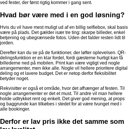
ved fester, der først rigtig kommer i gang sent.
Hvad bør være med i en god løsning?
Hvis du vil have mest muligt ud af en billig selfiebox, skal basis
være på plads. Det gælder især tre ting: skarpe billeder, enkel
betjening og ubegrænsede fotos. Uden det falder resten lidt til
jorden.
Derefter kan du se på de funktioner, der løfter oplevelsen. QR-
delingsfunktion er en klar fordel, fordi gæsterne hurtigt kan få
billederne ned på mobilen. Print kan være vigtigt ved nogle
arrangementer, men ikke alle. Nogle vil hellere prioritere digital
deling og et lavere budget. Det er netop derfor fleksibilitet
betyder noget.
Rekvisitter er også et område, hvor det afhænger af festen. Til
nogle arrangementer er det et must. Til andre vil man hellere
holde udtrykket rent og enkelt. Det giver god mening, at props
og baggrunde kan tilkøbes i stedet for at være tvunget med i
alle bookinger.
Derfor er lav pris ikke det samme som