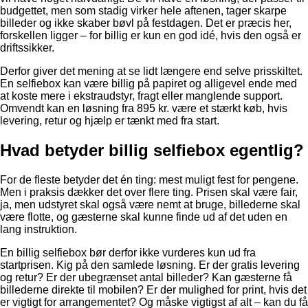
budgettet, men som stadig virker hele aftenen, tager skarpe
billeder og ikke skaber bøvl på festdagen. Det er præcis her,
forskellen ligger – for billig er kun en god idé, hvis den også er
driftssikker.
Derfor giver det mening at se lidt længere end selve prisskiltet.
En selfiebox kan være billig på papiret og alligevel ende med
at koste mere i ekstraudstyr, fragt eller manglende support.
Omvendt kan en løsning fra 895 kr. være et stærkt køb, hvis
levering, retur og hjælp er tænkt med fra start.
Hvad betyder billig selfiebox egentlig?
For de fleste betyder det én ting: mest muligt fest for pengene.
Men i praksis dækker det over flere ting. Prisen skal være fair,
ja, men udstyret skal også være nemt at bruge, billederne skal
være flotte, og gæsterne skal kunne finde ud af det uden en
lang instruktion.
En billig selfiebox bør derfor ikke vurderes kun ud fra
startprisen. Kig på den samlede løsning. Er der gratis levering
og retur? Er der ubegrænset antal billeder? Kan gæsterne få
billederne direkte til mobilen? Er der mulighed for print, hvis det
er vigtigt for arrangementet? Og måske vigtigst af alt – kan du få