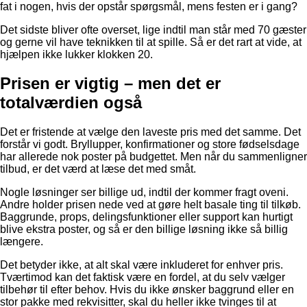
fat i nogen, hvis der opstår spørgsmål, mens festen er i gang?
Det sidste bliver ofte overset, lige indtil man står med 70 gæster
og gerne vil have teknikken til at spille. Så er det rart at vide, at
hjælpen ikke lukker klokken 20.
Prisen er vigtig – men det er
totalværdien også
Det er fristende at vælge den laveste pris med det samme. Det
forstår vi godt. Bryllupper, konfirmationer og store fødselsdage
har allerede nok poster på budgettet. Men når du sammenligner
tilbud, er det værd at læse det med småt.
Nogle løsninger ser billige ud, indtil der kommer fragt oveni.
Andre holder prisen nede ved at gøre helt basale ting til tilkøb.
Baggrunde, props, delingsfunktioner eller support kan hurtigt
blive ekstra poster, og så er den billige løsning ikke så billig
længere.
Det betyder ikke, at alt skal være inkluderet for enhver pris.
Tværtimod kan det faktisk være en fordel, at du selv vælger
tilbehør til efter behov. Hvis du ikke ønsker baggrund eller en
stor pakke med rekvisitter, skal du heller ikke tvinges til at