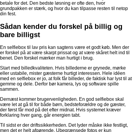
betale for det. Den bedste løsning er ofte den, hvor
grundpakken er stærk, og hvor du kan tilpasse resten til netop
din fest.
Sådan kender du forskel på billig og
bare billigst
En selfiebox til lav pris kan sagtens være et godt køb. Men der
er forskel på at være skarpt prissat og at være skåret helt ind til
benet. Den forskel mærker man hurtigt i brug.
Start med billedkvaliteten. Hvis billederne er grynede, mørke
eller ustabile, mister gæsterne hurtigt interessen. Hele idéen
med en selfiebox er jo, at folk får billeder, de faktisk har lyst til at
gemme og dele. Derfor bør kamera, lys og software spille
sammen.
Dernæst kommer brugervenligheden. En god selfiebox skal
være let at gå til for både børn, bedsteforældre og de gæster,
der først får mod på det efter midnat. Hvis systemet kræver
forklaring hver gang, går energien tabt.
Til sidst er der driftssikkerheden. Det lyder måske ikke festligt,
men det er helt afgørende. Ubegrænsede fotos er kun