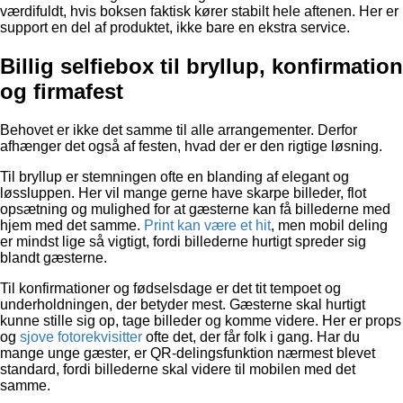
værdifuldt, hvis boksen faktisk kører stabilt hele aftenen. Her er
support en del af produktet, ikke bare en ekstra service.
Billig selfiebox til bryllup, konfirmation
og firmafest
Behovet er ikke det samme til alle arrangementer. Derfor
afhænger det også af festen, hvad der er den rigtige løsning.
Til bryllup er stemningen ofte en blanding af elegant og
løssluppen. Her vil mange gerne have skarpe billeder, flot
opsætning og mulighed for at gæsterne kan få billederne med
hjem med det samme.
Print kan være et hit
, men mobil deling
er mindst lige så vigtigt, fordi billederne hurtigt spreder sig
blandt gæsterne.
Til konfirmationer og fødselsdage er det tit tempoet og
underholdningen, der betyder mest. Gæsterne skal hurtigt
kunne stille sig op, tage billeder og komme videre. Her er props
og
sjove fotorekvisitter
ofte det, der får folk i gang. Har du
mange unge gæster, er QR-delingsfunktion nærmest blevet
standard, fordi billederne skal videre til mobilen med det
samme.