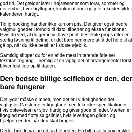
god tid. Det gælder især i højsæsoner som forår, sommer og
december, hvor bryllupper, konfirmationer og julefrokoster fylder
kalenderen hurtigt.
Tidlig booking handler ikke kun om pris. Det giver også bedre
valgmuligheder i forhold til dato, tilbehør og ekstra funktioner.
Hvis du ved, at du gerne vil have print, bestemte props eller en
særlig løsning til deling, er det bare nemmere at få det hele til at
gå op, når du ikke bestiller i sidste øjeblik.
Samtidig slipper du for en af de mest irriterende følelser i
festplanlægning – nemlig at en vigtig del af arrangementet først
bliver løst lige op til dagen.
Den bedste billige selfiebox er den, der
bare fungerer
Det lyder måske simpelt, men det er i virkeligheden det
vigtigste. Gæsterne er ligeglade med tekniske specifikationer,
hvis oplevelsen er sjov, hurtig og giver gode billeder. Værten er
ligeglad med flotte salgslinjer, hvis leveringen glider, og
hjælpen er der, når den skal bruges.
Derfor bør du vælge ud fra helheden. En billig selfiebox er ikke