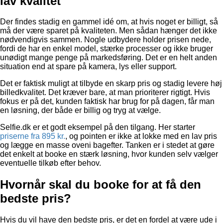
lav kvalitet
Der findes stadig en gammel idé om, at hvis noget er billigt, så
må der være sparet på kvaliteten. Men sådan hænger det ikke
nødvendigvis sammen. Nogle udbydere holder prisen nede,
fordi de har en enkel model, stærke processer og ikke bruger
unødigt mange penge på markedsføring. Det er en helt anden
situation end at spare på kamera, lys eller support.
Det er faktisk muligt at tilbyde en skarp pris og stadig levere høj
billedkvalitet. Det kræver bare, at man prioriterer rigtigt. Hvis
fokus er på det, kunden faktisk har brug for på dagen, får man
en løsning, der både er billig og tryg at vælge.
Selfie.dk er et godt eksempel på den tilgang. Her starter
priserne fra 895 kr.
, og pointen er ikke at lokke med en lav pris
og lægge en masse oveni bagefter. Tanken er i stedet at gøre
det enkelt at booke en stærk løsning, hvor kunden selv vælger
eventuelle tilkøb efter behov.
Hvornår skal du booke for at få den
bedste pris?
Hvis du vil have den bedste pris, er det en fordel at være ude i