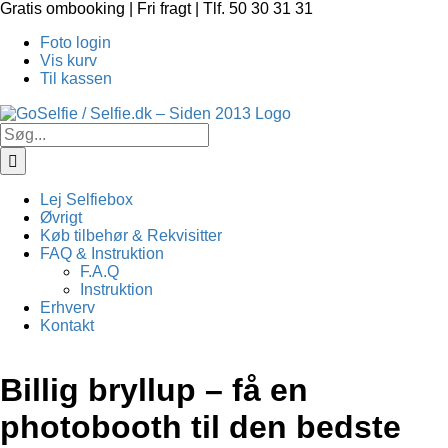
Skip
Gratis ombooking | Fri fragt | Tlf. 50 30 31 31
to
Foto login
content
Vis kurv
Til kassen
Søg
efter:
Lej Selfiebox
Øvrigt
Køb tilbehør & Rekvisitter
FAQ & Instruktion
F.A.Q
Instruktion
Erhverv
Kontakt
Billig bryllup – få en
photobooth til den bedste