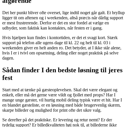
afgørende
Det her punkt bliver ofte overset, lige indtil noget går galt. Et bryllup
ligger tit om aftenen og i weekenden, altså præcis når dårlig support
er mest frustrerende. Derfor er det en stor fordel at vælge en
udbyder, som faktisk kan kontaktes, når festen er i gang.
Hvis hjælpen kun findes i kontortiden, er det et svagt kort. Stærk
support på telefon alle ugens dage til kl. 22 og helt til kl. 03 i
weekenden giver en helt anden ro. Det betyder, at I ikke står alene,
hvis I er i tvivl om opsætning, deling eller noget praktisk på selve
dagen.
Sådan finder I den bedste løsning til jeres
fest
Start med at tænke på gæsteoplevelsen. Skal det være elegant og
enkelt, eller må det gerne være vildt og fjollet med props? Har I
mange unge gæster, vil hurtig mobil deling typisk være et hit. Har I
en blandet gæsteliste, er en løsning med både brugervenlig skærm,
skarpe billeder og mulighed for print ofte det sikre valg.
Se derefter på det praktiske. Er levering og retur nemt? Er der
tydelig support? Er billedkvaliteten høj nok til, at billederne ikke