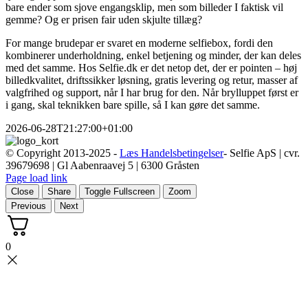
bare ender som sjove engangsklip, men som billeder I faktisk vil
gemme? Og er prisen fair uden skjulte tillæg?
For mange brudepar er svaret en moderne selfiebox, fordi den
kombinerer underholdning, enkel betjening og minder, der kan deles
med det samme. Hos Selfie.dk er det netop det, der er pointen – høj
billedkvalitet, driftssikker løsning, gratis levering og retur, masser af
valgfrihed og support, når I har brug for den. Når brylluppet først er
i gang, skal teknikken bare spille, så I kan gøre det samme.
2026-06-28T21:27:00+01:00
© Copyright 2013-2025 -
Læs Handelsbetingelser
- Selfie ApS | cvr.
39679698 | Gl Aabenraavej 5 | 6300 Gråsten
Page load link
Close
Share
Toggle Fullscreen
Zoom
Previous
Next
0