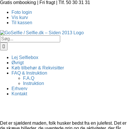
Skip
Gratis ombooking | Fri fragt | Tlf. 50 30 31 31
to
Foto login
content
Vis kurv
Til kassen
Søg
efter:
Lej Selfiebox
Øvrigt
Køb tilbehør & Rekvisitter
FAQ & Instruktion
F.A.Q
Instruktion
Erhverv
Kontakt
Det er sjældent maden, folk husker bedst fra en julefest. Det er
de skæve billeder, de uventede grin og de aktiviteter, der får