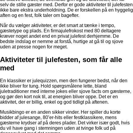
selv de stille gæster med. Derfor er gode aktiviteter til julefesten
ikke bare ekstra underholdning. De er forskellen på en hyggelig
aften og en fest, folk taler om bagefter.
Når du vælger aktiviteter, er det smart at tænke i tempo,
gæstetype og plads. En firmajulefrokost med 80 deltagere
kræver noget andet end en privat julefest derhjemme. De
bedste indslag er nemme at forstå, hurtige at gå til og sjove
uden at presse nogen for meget.
Aktiviteter til julefesten, som får alle
med
En klassiker er julequizzen, men den fungerer bedst, når den
ikke bliver for tung. Hold spørgsmålene lette, bland
juletraditioner med interne jokes eller sjove facts om gæsterne,
og gør den kort nok til, at energien bliver oppe. Det er en
aktivitet, der er billig, enkel og god tidligt på aftenen.
Musikbingo er en anden sikker vinder. Her spiller du korte
bidder af julesange, 80’er-hits eller festklassikere, mens
gæsterne krydser af på deres plader. Det virker især godt, hvis
du vil have gang i stemningen uden at tvinge folk ud på