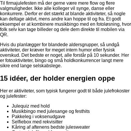
Til firmajulefesten må der gerne være mere flow og flere
valgmuligheder. Ikke alle kolleger vil synge, danse eller
konkurrere. Derfor er det stærkt at blande aktiviteter, så nogle
kan deltage aktivt, mens andre kan hoppe til og fra. Et godt
eksempel er at kombinere musikbingo med en fotoløsning, hvor
folk selv kan tage billeder og dele dem direkte til mobilen via
QR.
Hvis du planlægger for blandede aldersgrupper, så undgå
aktiviteter, der kræver for meget intern humor eller fysisk
overskud. Det bedste er noget, alle forstår på 10 sekunder. Her
er fotoaktiviteter, bingo og små holdkonkurrencer langt mere
sikre end lange selskabslege.
15 idéer, der holder energien oppe
Her er aktiviteter, som typisk fungerer godt til både julefrokoster
og julefester:
Julequiz med hold
Musikbingo med julesange og festhits
Pakkeleg i voksenudgave
Selfiebox med rekvisitter
Kåring af aftenens bedste julesweater