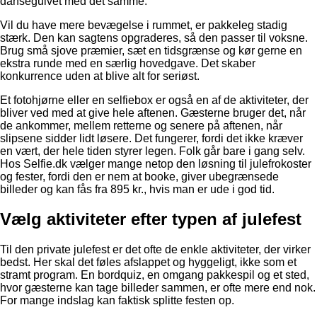
dansegulvet med det samme.
Vil du have mere bevægelse i rummet, er pakkeleg stadig
stærk. Den kan sagtens opgraderes, så den passer til voksne.
Brug små sjove præmier, sæt en tidsgrænse og kør gerne en
ekstra runde med en særlig hovedgave. Det skaber
konkurrence uden at blive alt for seriøst.
Et fotohjørne eller en selfiebox er også en af de aktiviteter, der
bliver ved med at give hele aftenen. Gæsterne bruger det, når
de ankommer, mellem retterne og senere på aftenen, når
slipsene sidder lidt løsere. Det fungerer, fordi det ikke kræver
en vært, der hele tiden styrer legen. Folk går bare i gang selv.
Hos Selfie.dk vælger mange netop den løsning til julefrokoster
og fester, fordi den er nem at booke, giver ubegrænsede
billeder og kan fås fra 895 kr., hvis man er ude i god tid.
Vælg aktiviteter efter typen af julefest
Til den private julefest er det ofte de enkle aktiviteter, der virker
bedst. Her skal det føles afslappet og hyggeligt, ikke som et
stramt program. En bordquiz, en omgang pakkespil og et sted,
hvor gæsterne kan tage billeder sammen, er ofte mere end nok.
For mange indslag kan faktisk splitte festen op.