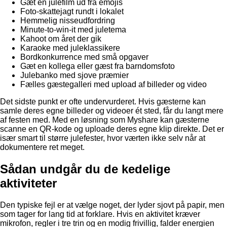
Gæt en julefilm ud fra emojis
Foto-skattejagt rundt i lokalet
Hemmelig nisseudfordring
Minute-to-win-it med juletema
Kahoot om året der gik
Karaoke med juleklassikere
Bordkonkurrence med små opgaver
Gæt en kollega eller gæst fra barndomsfoto
Julebanko med sjove præmier
Fælles gæstegalleri med upload af billeder og video
Det sidste punkt er ofte undervurderet. Hvis gæsterne kan
samle deres egne billeder og videoer ét sted, får du langt mere
af festen med. Med en løsning som Myshare kan gæsterne
scanne en QR-kode og uploade deres egne klip direkte. Det er
især smart til større julefester, hvor værten ikke selv når at
dokumentere ret meget.
Sådan undgår du de kedelige
aktiviteter
Den typiske fejl er at vælge noget, der lyder sjovt på papir, men
som tager for lang tid at forklare. Hvis en aktivitet kræver
mikrofon, regler i tre trin og en modig frivillig, falder energien