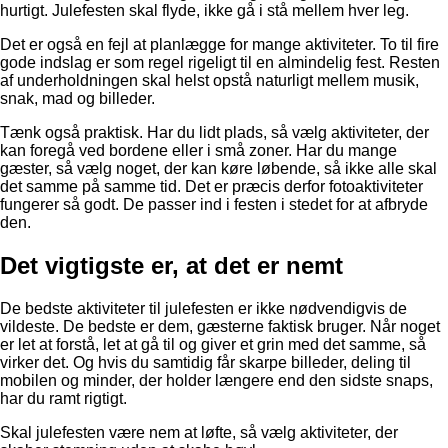
hurtigt. Julefesten skal flyde, ikke gå i stå mellem hver leg.
Det er også en fejl at planlægge for mange aktiviteter. To til fire
gode indslag er som regel rigeligt til en almindelig fest. Resten
af underholdningen skal helst opstå naturligt mellem musik,
snak, mad og billeder.
Tænk også praktisk. Har du lidt plads, så vælg aktiviteter, der
kan foregå ved bordene eller i små zoner. Har du mange
gæster, så vælg noget, der kan køre løbende, så ikke alle skal
det samme på samme tid. Det er præcis derfor fotoaktiviteter
fungerer så godt. De passer ind i festen i stedet for at afbryde
den.
Det vigtigste er, at det er nemt
De bedste aktiviteter til julefesten er ikke nødvendigvis de
vildeste. De bedste er dem, gæsterne faktisk bruger. Når noget
er let at forstå, let at gå til og giver et grin med det samme, så
virker det. Og hvis du samtidig får skarpe billeder, deling til
mobilen og minder, der holder længere end den sidste snaps,
har du ramt rigtigt.
Skal julefesten være nem at løfte, så vælg aktiviteter, der