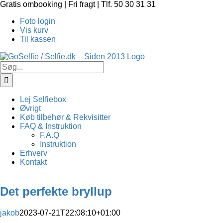
Skip
Gratis ombooking | Fri fragt | Tlf. 50 30 31 31
to
Foto login
content
Vis kurv
Til kassen
Søg
efter:
Lej Selfiebox
Øvrigt
Køb tilbehør & Rekvisitter
FAQ & Instruktion
F.A.Q
Instruktion
Erhverv
Kontakt
Det perfekte bryllup
jakob
2023-07-21T22:08:10+01:00