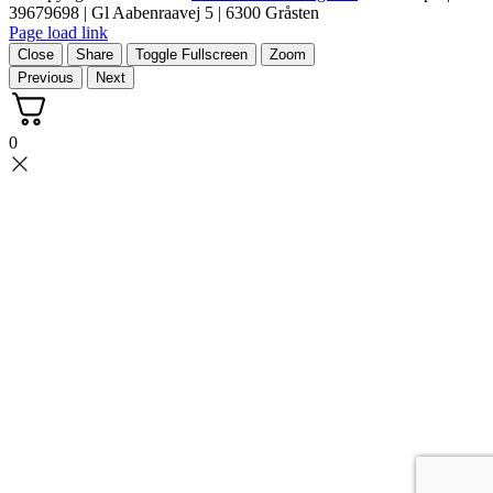
39679698 | Gl Aabenraavej 5 | 6300 Gråsten
Page load link
Close
Share
Toggle Fullscreen
Zoom
Previous
Next
0