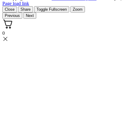
Page load link
Close
Share
Toggle Fullscreen
Zoom
Previous
Next
0