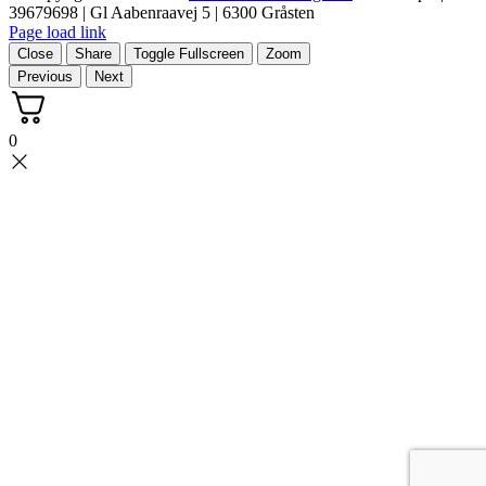
39679698 | Gl Aabenraavej 5 | 6300 Gråsten
Page load link
Close
Share
Toggle Fullscreen
Zoom
Previous
Next
0