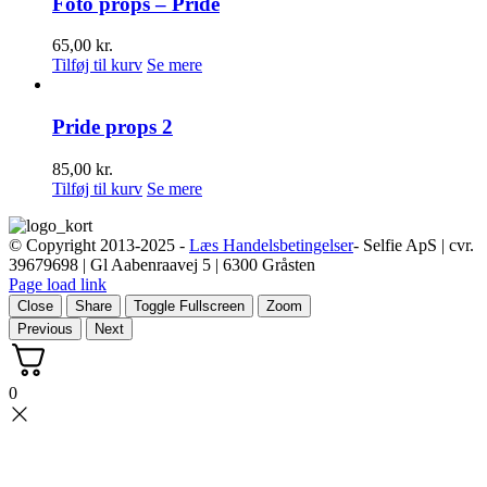
Foto props – Pride
65,00
kr.
Tilføj til kurv
Se mere
Pride props 2
85,00
kr.
Tilføj til kurv
Se mere
© Copyright 2013-2025 -
Læs Handelsbetingelser
- Selfie ApS | cvr.
39679698 | Gl Aabenraavej 5 | 6300 Gråsten
Page load link
Close
Share
Toggle Fullscreen
Zoom
Previous
Next
0